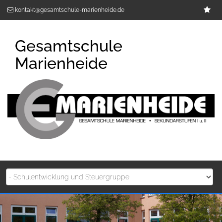
Zum
Im
kontakt@gesamtschule-marienheide.de
Inhalt
springen
Gesamtschule
Marienheide