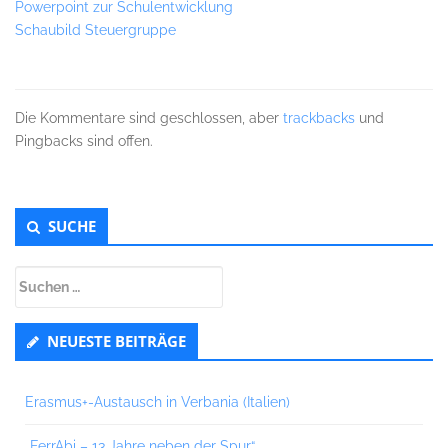
Powerpoint zur Schulentwicklung
Schaubild Steuergruppe
Die Kommentare sind geschlossen, aber
trackbacks
und
Pingbacks sind offen.
Untergeordnet
SUCHE
Seitenleiste
Suchen
nach:
NEUESTE BEITRÄGE
Erasmus+-Austausch in Verbania (Italien)
„FerrAbi – 13 Jahre neben der Spur“