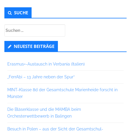
Untergeordnet
SUCHE
Seitenleiste
Suchen
nach:
NEUESTE BEITRÄGE
Erasmus+-Austausch in Verbania (Italien)
„FerrAbi – 13 Jahre neben der Spur“
MINT-Klasse 8d der Gesamtschule Marienheide forscht in
Münster
Die Bläserklasse und die MAMBA beim
Orchesterwettbewerb in Balingen
Besuch in Polen – aus der Sicht der Gesamtschul-