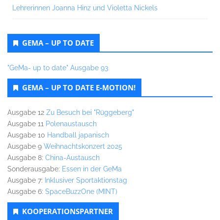
Lehrerinnen Joanna Hinz und Violetta Nickels
GEMA – UP TO DATE
"GeMa- up to date" Ausgabe 93
GEMA – UP TO DATE E-MOTION!
Ausgabe 12
Zu Besuch bei "Rüggeberg"
Ausgabe 11
Polenaustausch
Ausgabe 10
Handball japanisch
Ausgabe 9
Weihnachtskonzert 2025
Ausgabe 8:
China-Austausch
Sonderausgabe:
Essen in der GeMa
Ausgabe 7:
Inklusiver Sportaktionstag
Ausgabe 6:
SpaceBuzzOne (MINT)
KOOPERATIONSPARTNER