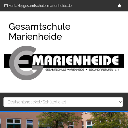
Zum
Im
kontakt@gesamtschule-marienheide.de
Inhalt
springen
Gesamtschule
Marienheide