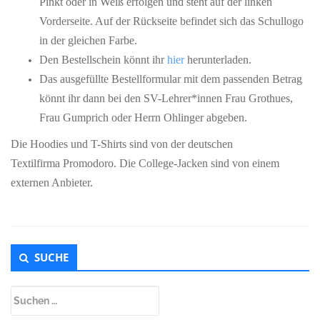
Pinkt oder in Weiß erfolgen und steht auf der linken
Vorderseite. Auf der Rückseite befindet sich das Schullogo
in der gleichen Farbe.
Den Bestellschein könnt ihr
hier
herunterladen.
Das ausgefüllte Bestellformular mit dem passenden Betrag
könnt ihr dann bei den SV-Lehrer*innen Frau Grothues,
Frau Gumprich oder Herrn Ohlinger abgeben.
Die Hoodies und T-Shirts sind von der deutschen
Textilfirma Promodoro. Die College-Jacken sind von einem
externen Anbieter.
Untergeordnet
SUCHE
Seitenleiste
Suchen
nach: