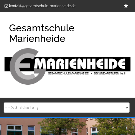
Zum
Im
kontakt@gesamtschule-marienheide.de
Inhalt
springen
Gesamtschule
Marienheide