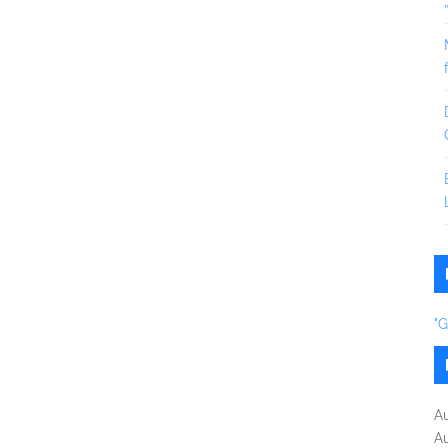
"
A
A