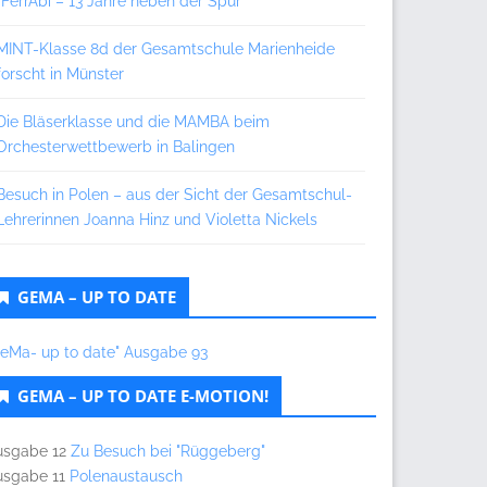
„FerrAbi – 13 Jahre neben der Spur“
MINT-Klasse 8d der Gesamtschule Marienheide
forscht in Münster
Die Bläserklasse und die MAMBA beim
Orchesterwettbewerb in Balingen
Besuch in Polen – aus der Sicht der Gesamtschul-
Lehrerinnen Joanna Hinz und Violetta Nickels
GEMA – UP TO DATE
GeMa- up to date" Ausgabe 93
GEMA – UP TO DATE E-MOTION!
usgabe 12
Zu Besuch bei "Rüggeberg"
usgabe 11
Polenaustausch