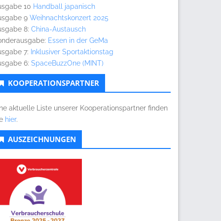
usgabe 10
Handball japanisch
usgabe 9
Weihnachtskonzert 2025
usgabe 8:
China-Austausch
onderausgabe:
Essen in der GeMa
usgabe 7:
Inklusiver Sportaktionstag
usgabe 6:
SpaceBuzzOne (MINT)
KOOPERATIONSPARTNER
ne aktuelle Liste unserer Kooperationspartner finden
ie
hier
.
AUSZEICHNUNGEN