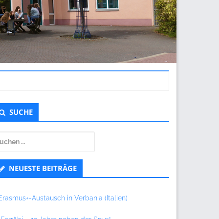
ntergeordnet
SUCHE
eitenleiste
uchen
ch:
NEUESTE BEITRÄGE
Erasmus+-Austausch in Verbania (Italien)