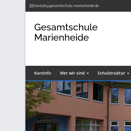
Zum
kontakt@gesamtschule-marienheide.de
Inhalt
springen
Gesamtschule
Marienheide
Kurzinfo
Wer wir sind
Schulstruktur