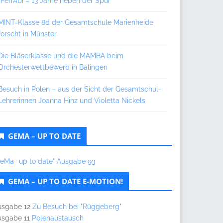
„FerrAbi – 13 Jahre neben der Spur“
MINT-Klasse 8d der Gesamtschule Marienheide
forscht in Münster
Die Bläserklasse und die MAMBA beim
Orchesterwettbewerb in Balingen
Besuch in Polen – aus der Sicht der Gesamtschul-
Lehrerinnen Joanna Hinz und Violetta Nickels
GEMA – UP TO DATE
GeMa- up to date" Ausgabe 93
GEMA – UP TO DATE E-MOTION!
usgabe 12
Zu Besuch bei "Rüggeberg"
usgabe 11
Polenaustausch