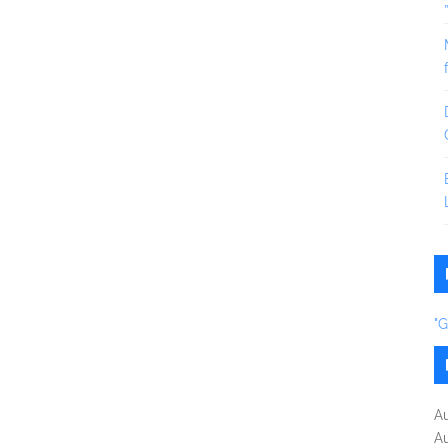
"
A
A