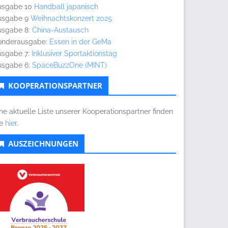
usgabe 10
Handball japanisch
usgabe 9
Weihnachtskonzert 2025
usgabe 8:
China-Austausch
onderausgabe:
Essen in der GeMa
usgabe 7:
Inklusiver Sportaktionstag
usgabe 6:
SpaceBuzzOne (MINT)
KOOPERATIONSPARTNER
ne aktuelle Liste unserer Kooperationspartner finden
ie
hier
.
AUSZEICHNUNGEN