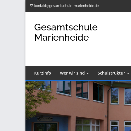
Zum
kontakt@gesamtschule-marienheide.de
Inhalt
springen
Gesamtschule
Marienheide
Kurzinfo
Wer wir sind
Schulstruktur