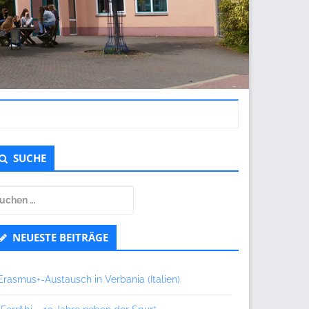
ntergeordnet
SUCHE
eitenleiste
uchen
ch:
NEUESTE BEITRÄGE
Erasmus+-Austausch in Verbania (Italien)