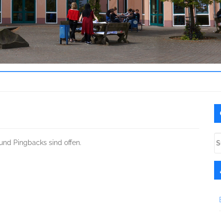
U
S
S
und Pingbacks sind offen.
na