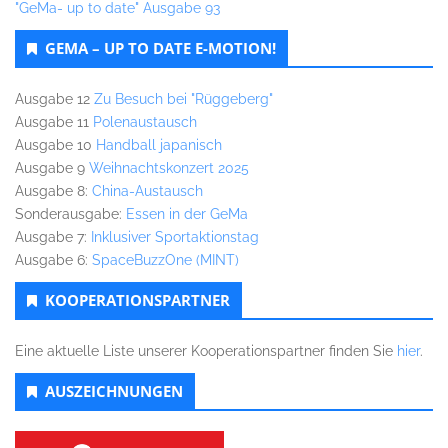
"GeMa- up to date" Ausgabe 93
GEMA – UP TO DATE E-MOTION!
Ausgabe 12
Zu Besuch bei "Rüggeberg"
Ausgabe 11
Polenaustausch
Ausgabe 10
Handball japanisch
Ausgabe 9
Weihnachtskonzert 2025
Ausgabe 8:
China-Austausch
Sonderausgabe:
Essen in der GeMa
Ausgabe 7:
Inklusiver Sportaktionstag
Ausgabe 6:
SpaceBuzzOne (MINT)
KOOPERATIONSPARTNER
Eine aktuelle Liste unserer Kooperationspartner finden Sie
hier
.
AUSZEICHNUNGEN