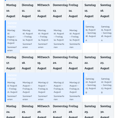
Montag
Dienstag
Mittwoch
Donnerstag
Freitag
Samstag
Sonntag
10.
11.
12.
13.
14.
15.
16.
August
August
August
August
August
August
August
Somme
Somme
Somme
Sommer
Sommer
A
A
rferien
rferien
rferien
ferien
ferien
Samstag
Samstag
15.
August
15.
August
Montag
Montag
Montag
Montag
Montag
–
Sonntag
–
Sonntag
10.
10.
August
10.
August
10.
August
10.
August
16.
August
16.
August
August
–
–
Freitag
–
Freitag
–
Freitag
–
Freitag
Freitag
14.
14.
August
14.
August
14.
August
14.
August
A
A
August
Sommerf
Sommerf
Sommerfe
Sommerfe
Sommerf
erien
erien
rien
rien
erien
Montag
Dienstag
Mittwoch
Donnerstag
Freitag
Samstag
Sonntag
17.
18.
19.
20.
21.
22.
23.
August
August
August
August
August
August
August
Somme
Somme
Somme
Sommer
Sommer
B
B
rferien
rferien
rferien
ferien
ferien
Samstag
Samstag
22.
August
22.
August
Montag
Montag
17.
Montag
17.
Montag
17.
Montag
17.
–
Sonntag
–
Sonntag
17.
August
August
–
August
–
August
–
August
–
23.
August
23.
August
–
Freitag
Freitag
21.
Freitag
21.
Freitag
21.
Freitag
21.
21.
August
August
August
August
August
B
B
Sommerf
Sommerf
Sommerf
Sommerfe
Sommerfe
erien
erien
erien
rien
rien
Montag
Dienstag
Mittwoch
Donnerstag
Freitag
Samstag
Sonntag
24.
25.
26.
27.
28.
29.
30.
August
August
August
August
August
August
August