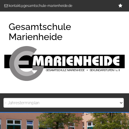
Zum
Im
kontakt@gesamtschule-marienheide.de
Inhalt
springen
Gesamtschule
Marienheide