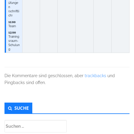
üfunge
n
(schriftli
ch)
11:00
Team
13:00
Training
sraum-
Schulun
g
Die Kommentare sind geschlossen, aber
trackbacks
und
Pingbacks sind offen.
Untergeordnet
SUCHE
Seitenleiste
Suchen
nach: