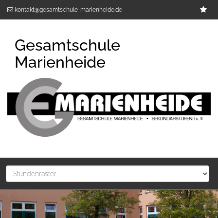
Zum
Im
kontakt@gesamtschule-marienheide.de
Inhalt
springen
Gesamtschule
Marienheide