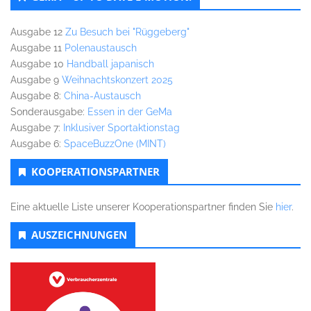
Ausgabe 12
Zu Besuch bei "Rüggeberg"
Ausgabe 11
Polenaustausch
Ausgabe 10
Handball japanisch
Ausgabe 9
Weihnachtskonzert 2025
Ausgabe 8:
China-Austausch
Sonderausgabe:
Essen in der GeMa
Ausgabe 7:
Inklusiver Sportaktionstag
Ausgabe 6:
SpaceBuzzOne (MINT)
KOOPERATIONSPARTNER
Eine aktuelle Liste unserer Kooperationspartner finden Sie
hier
.
AUSZEICHNUNGEN