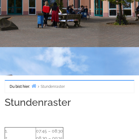
Du bist hier:
Stundenraster
Start
Stundenraster
1.
07:45 – 08:30
2.
08.30 – 09:15