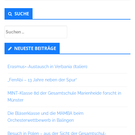
Untergeordnet
SUCHE
Seitenleiste
Suchen
nach:
NEUESTE BEITRÄGE
Erasmus+-Austausch in Verbania (Italien)
„FerrAbi – 13 Jahre neben der Spur“
MINT-Klasse 8d der Gesamtschule Marienheide forscht in
Münster
Die Bläserklasse und die MAMBA beim
Orchesterwettbewerb in Balingen
Besuch in Polen – aus der Sicht der Gesamtschul-