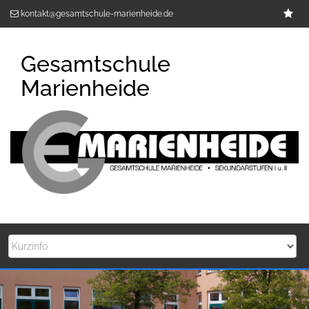
Zum
Im
kontakt@gesamtschule-marienheide.de
Inhalt
springen
Gesamtschule
Marienheide