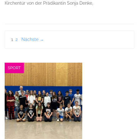
Kirchentür von der Prädikantin Sonja Denke,
Seitennummerierung
1
2
Nächste →
der
Beiträge
SPORT