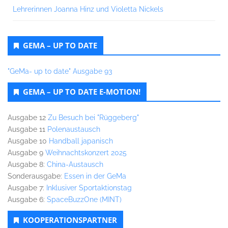
Lehrerinnen Joanna Hinz und Violetta Nickels
GEMA – UP TO DATE
"GeMa- up to date" Ausgabe 93
GEMA – UP TO DATE E-MOTION!
Ausgabe 12
Zu Besuch bei "Rüggeberg"
Ausgabe 11
Polenaustausch
Ausgabe 10
Handball japanisch
Ausgabe 9
Weihnachtskonzert 2025
Ausgabe 8:
China-Austausch
Sonderausgabe:
Essen in der GeMa
Ausgabe 7:
Inklusiver Sportaktionstag
Ausgabe 6:
SpaceBuzzOne (MINT)
KOOPERATIONSPARTNER