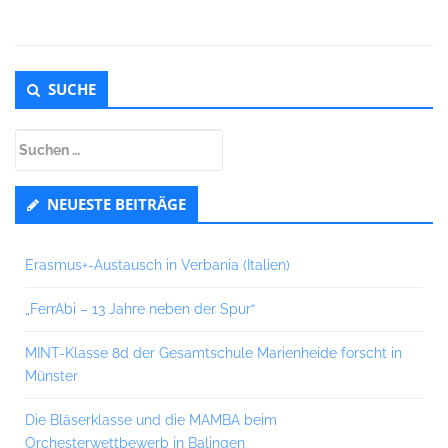
Untergeordnet
SUCHE
Seitenleiste
Suchen
nach:
NEUESTE BEITRÄGE
Erasmus+-Austausch in Verbania (Italien)
„FerrAbi – 13 Jahre neben der Spur“
MINT-Klasse 8d der Gesamtschule Marienheide forscht in
Münster
Die Bläserklasse und die MAMBA beim
Orchesterwettbewerb in Balingen