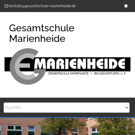
Zum
Im
kontakt@gesamtschule-marienheide.de
Inhalt
springen
Gesamtschule
Marienheide