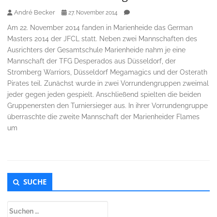
André Becker
27. November 2014
Am 22. November 2014 fanden in Marienheide das German
Masters 2014 der JFCL statt. Neben zwei Mannschaften des
Ausrichters der Gesamtschule Marienheide nahm je eine
Mannschaft der TFG Desperados aus Düsseldorf, der
Stromberg Warriors, Düsseldorf Megamagics und der Osterath
Pirates teil. Zunächst wurde in zwei Vorrundengruppen zweimal
jeder gegen jeden gespielt. Anschließend spielten die beiden
Gruppenersten den Turniersieger aus. In ihrer Vorrundengruppe
überraschte die zweite Mannschaft der Marienheider Flames
um
Untergeordnet
SUCHE
Seitenleiste
Suchen