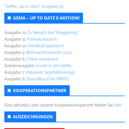
"GeMa- up to date" Ausgabe 93
GEMA – UP TO DATE E-MOTION!
Ausgabe 12
Zu Besuch bei "Rüggeberg"
Ausgabe 11
Polenaustausch
Ausgabe 10
Handball japanisch
Ausgabe 9
Weihnachtskonzert 2025
Ausgabe 8:
China-Austausch
Sonderausgabe:
Essen in der GeMa
Ausgabe 7:
Inklusiver Sportaktionstag
Ausgabe 6:
SpaceBuzzOne (MINT)
KOOPERATIONSPARTNER
Eine aktuelle Liste unserer Kooperationspartner finden Sie
hier
.
AUSZEICHNUNGEN