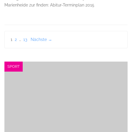
Marienheide zur finden: Abitur-Terminplan 2015
Seitennummerierung
1
2
…
13
Nächste →
der
Beiträge
SPORT