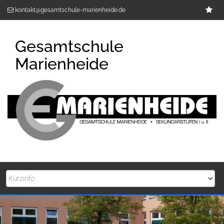
Zum
Im
kontakt@gesamtschule-marienheide.de
Inhalt
springen
Gesamtschule
Marienheide