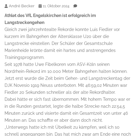
André Becker
11. Oktober 2024
Athlet des VfL Engelskirchen ist erfolgreich im
Langstreckengehen
Gleich zwei jahrzehntealte Rekorde konnte Luis Fiedler vor
kurzem im Bahngehen der Altersklasse U20 über die
Langstrecke einstellen. Der Schüler der Gesamtschule
Marienheide krönte damit ein hartes und anstrengendes
Trainingsprogramm.
Seit 1978 hatte Uwe Fibelkoren vom ASV-Köln seinen
Nordrhein-Rekord im 10.000 Meter Bahngehen halten können.
Jetzt erst wurde die Zeit beim Geher- und Langstreckentag der
DJK Novesio 1919 Neuss unterboten. Mit 46:59,02 Minuten war
Fiedler 20 Sekunden schneller als der alte Rekordhalter.
Dabei hätte er sich fast übernommen. Mit hohem Tempo war er
in die Runden gestartet, legte die halbe Strecke nach 22:54,5
Minuten zurück und visierte damit ein Gesamtzeit von unter 46
Minuten an. Das schaffte er aber dann doch nicht.
„Unterwegs hatte ich mit Übelkeit zu kämpfen, weil ich so
schnell angegangen bin. Das hat mich zwar am Ende eine noch