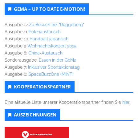
GEMA – UP TO DATE E-MOTION!
Ausgabe 12
Zu Besuch bei "Rüggeberg"
Ausgabe 11
Polenaustausch
Ausgabe 10
Handball japanisch
Ausgabe 9
Weihnachtskonzert 2025
Ausgabe 8:
China-Austausch
Sonderausgabe:
Essen in der GeMa
Ausgabe 7:
Inklusiver Sportaktionstag
Ausgabe 6:
SpaceBuzzOne (MINT)
KOOPERATIONSPARTNER
Eine aktuelle Liste unserer Kooperationspartner finden Sie
hier
.
AUSZEICHNUNGEN