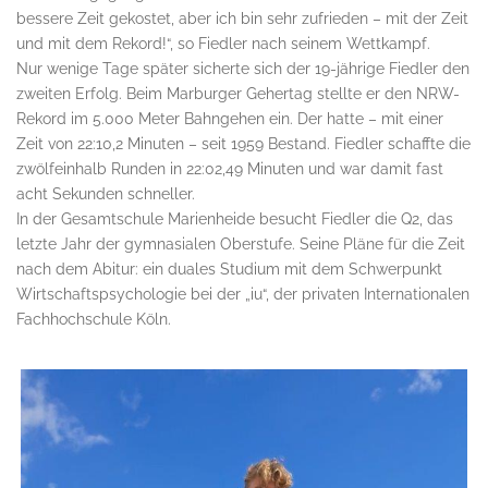
bessere Zeit gekostet, aber ich bin sehr zufrieden – mit der Zeit
und mit dem Rekord!“, so Fiedler nach seinem Wettkampf.
Nur wenige Tage später sicherte sich der 19-jährige Fiedler den
zweiten Erfolg. Beim Marburger Gehertag stellte er den NRW-
Rekord im 5.000 Meter Bahngehen ein. Der hatte – mit einer
Zeit von 22:10,2 Minuten – seit 1959 Bestand. Fiedler schaffte die
zwölfeinhalb Runden in 22:02,49 Minuten und war damit fast
acht Sekunden schneller.
In der Gesamtschule Marienheide besucht Fiedler die Q2, das
letzte Jahr der gymnasialen Oberstufe. Seine Pläne für die Zeit
nach dem Abitur: ein duales Studium mit dem Schwerpunkt
Wirtschaftspsychologie bei der „iu“, der privaten Internationalen
Fachhochschule Köln.