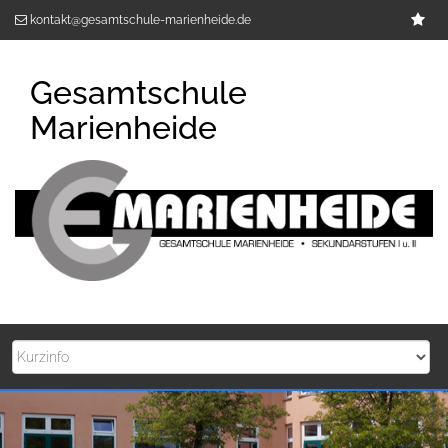
Zum
Im
kontakt@gesamtschule-marienheide.de
Inhalt
springen
Gesamtschule
Marienheide