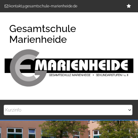
Zum
Im
kontakt@gesamtschule-marienheide.de
Inhalt
springen
Gesamtschule
Marienheide