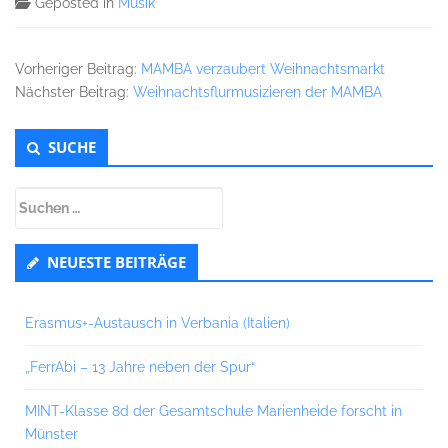
Geposted in
Musik
Vorheriger Beitrag:
MAMBA verzaubert Weihnachtsmarkt
Nächster Beitrag:
Weihnachtsflurmusizieren der MAMBA
Untergeordnet
SUCHE
Seitenleiste
Suchen
nach:
NEUESTE BEITRÄGE
Erasmus+-Austausch in Verbania (Italien)
„FerrAbi – 13 Jahre neben der Spur“
MINT-Klasse 8d der Gesamtschule Marienheide forscht in
Münster