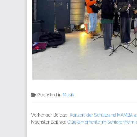
Geposted in
Musik
Vorheriger Beitrag:
Konzert der Schulband MAMBA am
Nächster Beitrag:
Glücksmomente im Seniorenheim 