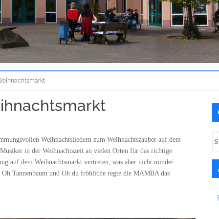
Weihnachtsmarkt
ihnachtsmarkt
U
S
S
mmungsvollen Weihnachtsliedern zum Weihnachtszauber auf dem
na
usiker in der Weihnachtszeit an vielen Orten für das richtige
ng auf dem Weihnachtsmarkt vertreten, was aber nicht minder
ber Oh Tannenbaum und Oh du fröhliche regte die MAMBA das