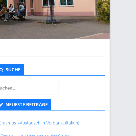
ntergeordnet
SUCHE
eitenleiste
uchen
ch:
NEUESTE BEITRÄGE
Erasmus+-Austausch in Verbania (Italien)