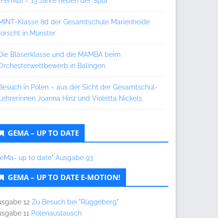
„FerrAbi – 13 Jahre neben der Spur“
MINT-Klasse 8d der Gesamtschule Marienheide
forscht in Münster
Die Bläserklasse und die MAMBA beim
Orchesterwettbewerb in Balingen
Besuch in Polen – aus der Sicht der Gesamtschul-
Lehrerinnen Joanna Hinz und Violetta Nickels
GEMA – UP TO DATE
GeMa- up to date" Ausgabe 93
GEMA – UP TO DATE E-MOTION!
usgabe 12
Zu Besuch bei "Rüggeberg"
usgabe 11
Polenaustausch