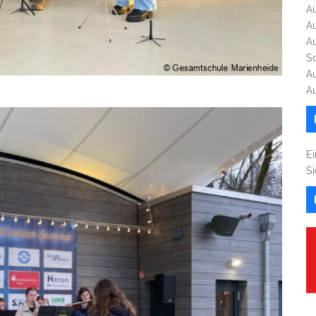
A
A
A
S
A
A
Ei
S