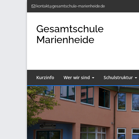
Zum
kontakt@gesamtschule-marienheide.de
Inhalt
springen
Gesamtschule
Marienheide
Kurzinfo
Wer wir sind
Schulstruktur