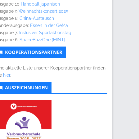
usgabe 10
Handball japanisch
usgabe 9
Weihnachtskonzert 2025
usgabe 8:
China-Austausch
onderausgabe:
Essen in der GeMa
usgabe 7:
Inklusiver Sportaktionstag
usgabe 6:
SpaceBuzzOne (MINT)
KOOPERATIONSPARTNER
ne aktuelle Liste unserer Kooperationspartner finden
ie
hier
.
AUSZEICHNUNGEN