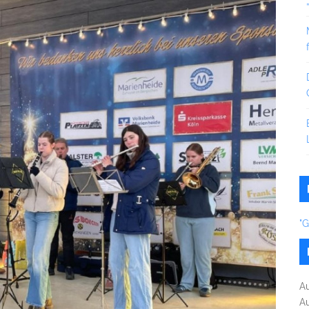
"
A
A