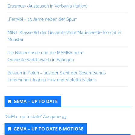
Erasmus+-Austausch in Verbania (Italien)
„FerrAbi – 13 Jahre neben der Spur“
MINT-Klasse 8d der Gesamtschule Marienheide forscht in
Münster
Die Bläserklasse und die MAMBA beim
Orchesterwettbewerb in Balingen
Besuch in Polen – aus der Sicht der Gesamtschul-
Lehrerinnen Joanna Hinz und Violetta Nickels
GEMA – UP TO DATE
"GeMa- up to date" Ausgabe 93
GEMA – UP TO DATE E-MOTION!