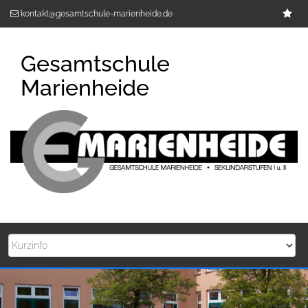
Zum
Im
kontakt@gesamtschule-marienheide.de
Inhalt
springen
Gesamtschule
Marienheide