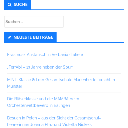
Untergeordnet
SUCHE
Seitenleiste
Suchen
nach:
NEUESTE BEITRÄGE
Erasmus+-Austausch in Verbania (Italien)
„FerrAbi – 13 Jahre neben der Spur“
MINT-Klasse 8d der Gesamtschule Marienheide forscht in
Münster
Die Bläserklasse und die MAMBA beim
Orchesterwettbewerb in Balingen
Besuch in Polen – aus der Sicht der Gesamtschul-
Lehrerinnen Joanna Hinz und Violetta Nickels