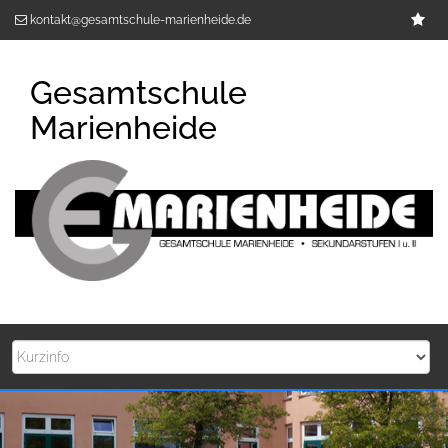
Zum
Im
kontakt@gesamtschule-marienheide.de
Inhalt
springen
Gesamtschule
Marienheide