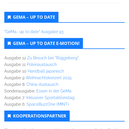
GEMA – UP TO DATE
"GeMa- up to date" Ausgabe 93
GEMA – UP TO DATE E-MOTION!
Ausgabe 12
Zu Besuch bei "Rüggeberg"
Ausgabe 11
Polenaustausch
Ausgabe 10
Handball japanisch
Ausgabe 9
Weihnachtskonzert 2025
Ausgabe 8:
China-Austausch
Sonderausgabe:
Essen in der GeMa
Ausgabe 7:
Inklusiver Sportaktionstag
Ausgabe 6:
SpaceBuzzOne (MINT)
KOOPERATIONSPARTNER