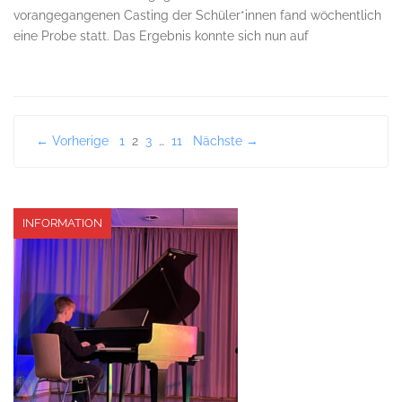
vorangegangenen Casting der Schüler*innen fand wöchentlich
eine Probe statt. Das Ergebnis konnte sich nun auf
Seitennummerierung
← Vorherige
1
2
3
…
11
Nächste →
der
Beiträge
INFORMATION