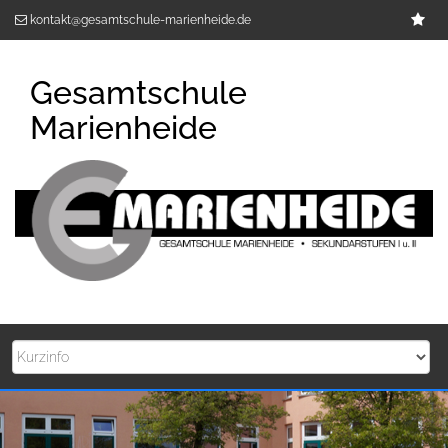
Zum
Im
kontakt@gesamtschule-marienheide.de
Inhalt
springen
Gesamtschule
Marienheide