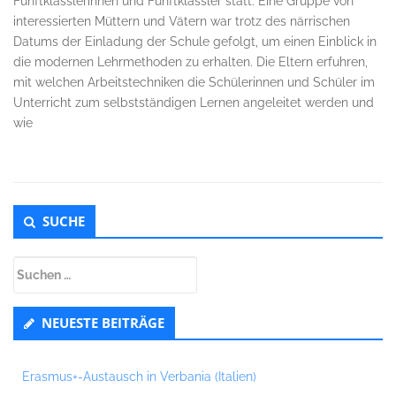
Fünftklässlerinnen und Fünftklässler statt. Eine Gruppe von
interessierten Müttern und Vätern war trotz des närrischen
Datums der Einladung der Schule gefolgt, um einen Einblick in
die modernen Lehrmethoden zu erhalten. Die Eltern erfuhren,
mit welchen Arbeitstechniken die Schülerinnen und Schüler im
Unterricht zum selbstständigen Lernen angeleitet werden und
wie
Untergeordnet
SUCHE
Seitenleiste
Suchen
nach:
NEUESTE BEITRÄGE
Erasmus+-Austausch in Verbania (Italien)