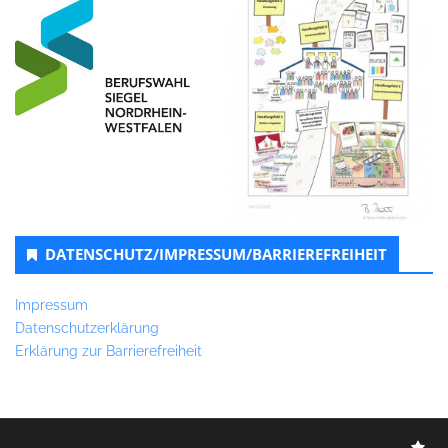
DATENSCHUTZ/IMPRESSUM/BARRIEREFREIHEIT
Impressum
Datenschutzerklärung
Erklärung zur Barrierefreiheit
Im