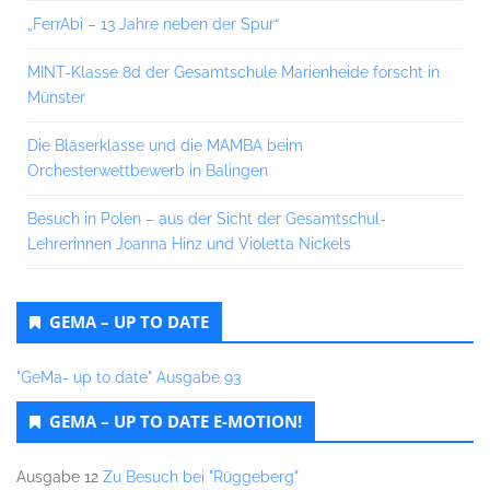
„FerrAbi – 13 Jahre neben der Spur“
MINT-Klasse 8d der Gesamtschule Marienheide forscht in
Münster
Die Bläserklasse und die MAMBA beim
Orchesterwettbewerb in Balingen
Besuch in Polen – aus der Sicht der Gesamtschul-
Lehrerinnen Joanna Hinz und Violetta Nickels
GEMA – UP TO DATE
"GeMa- up to date" Ausgabe 93
GEMA – UP TO DATE E-MOTION!
Ausgabe 12
Zu Besuch bei "Rüggeberg"