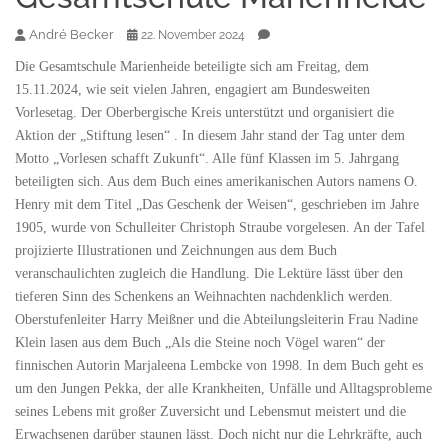
André Becker
22. November 2024
Die Gesamtschule Marienheide beteiligte sich am Freitag, dem
15.11.2024, wie seit vielen Jahren, engagiert am Bundesweiten
Vorlesetag. Der Oberbergische Kreis unterstützt und organisiert die
Aktion der „Stiftung lesen“ . In diesem Jahr stand der Tag unter dem
Motto „Vorlesen schafft Zukunft“. Alle fünf Klassen im 5. Jahrgang
beteiligten sich. Aus dem Buch eines amerikanischen Autors namens O.
Henry mit dem Titel „Das Geschenk der Weisen“, geschrieben im Jahre
1905, wurde von Schulleiter Christoph Straube vorgelesen. An der Tafel
projizierte Illustrationen und Zeichnungen aus dem Buch
veranschaulichten zugleich die Handlung. Die Lektüre lässt über den
tieferen Sinn des Schenkens an Weihnachten nachdenklich werden.
Oberstufenleiter Harry Meißner und die Abteilungsleiterin Frau Nadine
Klein lasen aus dem Buch „Als die Steine noch Vögel waren“ der
finnischen Autorin Marjaleena Lembcke von 1998. In dem Buch geht es
um den Jungen Pekka, der alle Krankheiten, Unfälle und Alltagsprobleme
seines Lebens mit großer Zuversicht und Lebensmut meistert und die
Erwachsenen darüber staunen lässt. Doch nicht nur die Lehrkräfte, auch