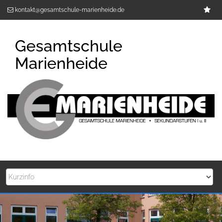
Zum
Im
kontakt@gesamtschule-marienheide.de
Inhalt
springen
Gesamtschule
Marienheide