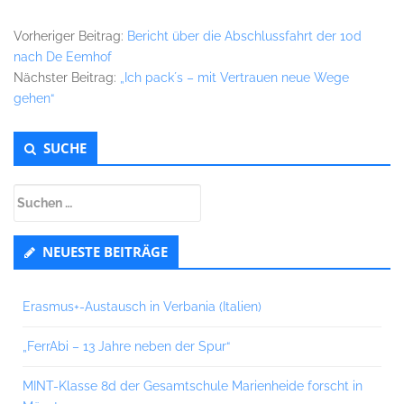
Vorheriger Beitrag:
Bericht über die Abschlussfahrt der 10d
nach De Eemhof
Nächster Beitrag:
„Ich pack´s – mit Vertrauen neue Wege
gehen“
Untergeordnet
SUCHE
Seitenleiste
Suchen
nach:
NEUESTE BEITRÄGE
Erasmus+-Austausch in Verbania (Italien)
„FerrAbi – 13 Jahre neben der Spur“
MINT-Klasse 8d der Gesamtschule Marienheide forscht in