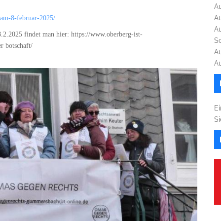
A
A
-am-8-februar-2025/
A
.2.2025 findet man hier: https://www.oberberg-ist-
S
r botschaft/
A
A
Ei
S