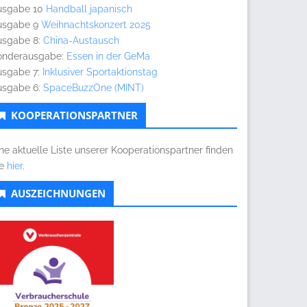
usgabe 10
Handball japanisch
usgabe 9
Weihnachtskonzert 2025
usgabe 8:
China-Austausch
onderausgabe:
Essen in der GeMa
usgabe 7:
Inklusiver Sportaktionstag
usgabe 6:
SpaceBuzzOne (MINT)
KOOPERATIONSPARTNER
ne aktuelle Liste unserer Kooperationspartner finden
ie
hier
.
AUSZEICHNUNGEN