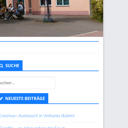
ntergeordnet
SUCHE
eitenleiste
uchen
ch:
NEUESTE BEITRÄGE
Erasmus+-Austausch in Verbania (Italien)