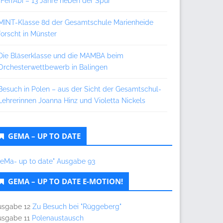
„FerrAbi – 13 Jahre neben der Spur“
MINT-Klasse 8d der Gesamtschule Marienheide
forscht in Münster
Die Bläserklasse und die MAMBA beim
Orchesterwettbewerb in Balingen
Besuch in Polen – aus der Sicht der Gesamtschul-
Lehrerinnen Joanna Hinz und Violetta Nickels
GEMA – UP TO DATE
GeMa- up to date" Ausgabe 93
GEMA – UP TO DATE E-MOTION!
usgabe 12
Zu Besuch bei "Rüggeberg"
usgabe 11
Polenaustausch