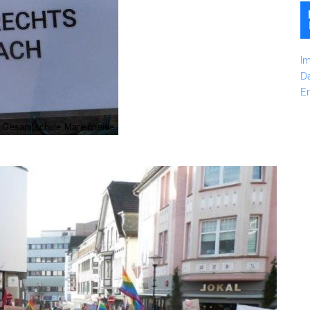
I
D
Er