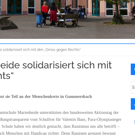
solidarisiert sich mit den „Omas gegen Rechts“
de solidarisiert sich mit
U
S
ts“
S
na
mt sie Teil an der Menschenkette in Gummersbach
amtschule Marienheide unterstützten den bundesweiten Aktionstag der
üßungstransparent vom Schulfest für Valentin Baus, Para-Olympiasieger
chule haben wir deutlich gemacht, dass Rassismus uns alle betrifft –
uch Menschen mit Handicap richtet. Denn Rassisten grenzen bewusst