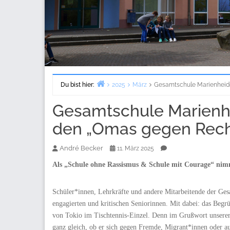
Du bist hier:
2025
März
Gesamtschule Marienheide 
Start
Gesamtschule Marienhei
den „Omas gegen Rech
André Becker
11. März 2025
Als „Schule ohne Rassismus & Schule mit Courage“ nim
Schüler*innen, Lehrkräfte und andere Mitarbeitende der Ges
engagierten und kritischen Seniorinnen. Mit dabei: das Begr
von Tokio im Tischtennis-Einzel. Denn im Grußwort unserer S
ganz gleich, ob er sich gegen Fremde, Migrant*innen oder a