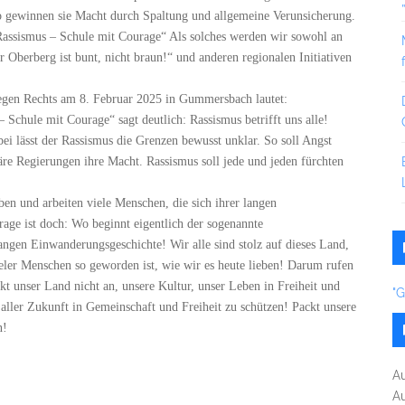
 So gewinnen sie Macht durch Spaltung und allgemeine Verunsicherung.
assismus – Schule mit Courage“ Als solches werden wir sowohl an
Oberberg ist bunt, nicht braun!“ und anderen regionalen Initiativen
gegen Rechts am 8. Februar 2025 in Gummersbach lautet:
Schule mit Courage“ sagt deutlich: Rassismus betrifft uns alle!
ei lässt der Rassismus die Grenzen bewusst unklar. So soll Angst
re Regierungen ihre Macht. Rassismus soll jede und jeden fürchten
en und arbeiten viele Menschen, die sich ihrer langen
age ist doch: Wo beginnt eigentlich der sogenannte
ngen Einwanderungsgeschichte! Wir alle sind stolz auf dieses Land,
ieler Menschen so geworden ist, wie wir es heute lieben! Darum rufen
kt unser Land nicht an, unsere Kultur, unser Leben in Freiheit und
"
 aller Zukunft in Gemeinschaft und Freiheit zu schützen! Packt unsere
n!
A
A