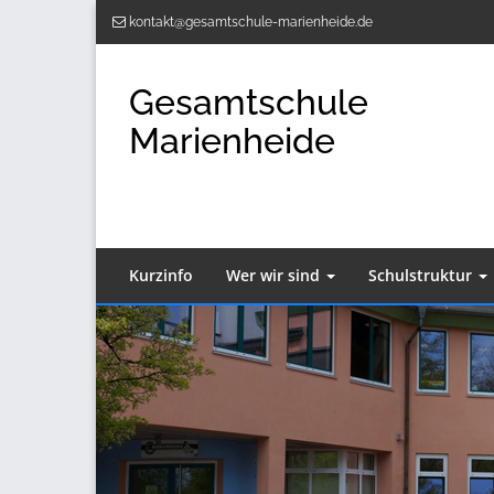
Zum
kontakt@gesamtschule-marienheide.de
Inhalt
springen
Gesamtschule
Marienheide
Kurzinfo
Wer wir sind
Schulstruktur