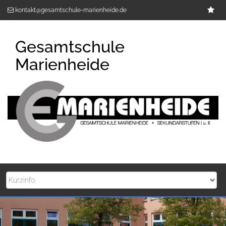
Zum
Im
kontakt@gesamtschule-marienheide.de
Inhalt
springen
Gesamtschule
Marienheide