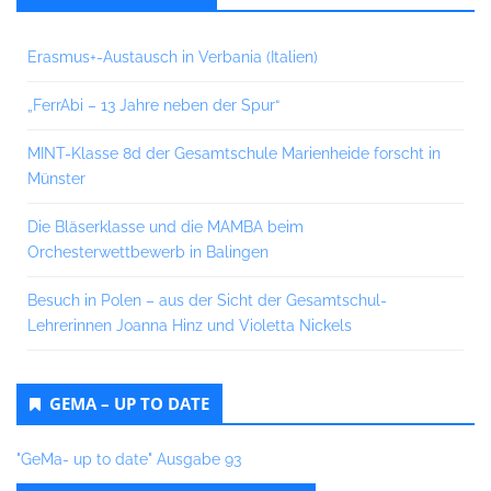
Erasmus+-Austausch in Verbania (Italien)
„FerrAbi – 13 Jahre neben der Spur“
MINT-Klasse 8d der Gesamtschule Marienheide forscht in
Münster
Die Bläserklasse und die MAMBA beim
Orchesterwettbewerb in Balingen
Besuch in Polen – aus der Sicht der Gesamtschul-
Lehrerinnen Joanna Hinz und Violetta Nickels
GEMA – UP TO DATE
"GeMa- up to date" Ausgabe 93