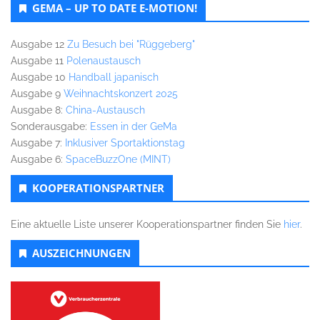
GEMA – UP TO DATE E-MOTION!
Ausgabe 12
Zu Besuch bei "Rüggeberg"
Ausgabe 11
Polenaustausch
Ausgabe 10
Handball japanisch
Ausgabe 9
Weihnachtskonzert 2025
Ausgabe 8:
China-Austausch
Sonderausgabe:
Essen in der GeMa
Ausgabe 7:
Inklusiver Sportaktionstag
Ausgabe 6:
SpaceBuzzOne (MINT)
KOOPERATIONSPARTNER
Eine aktuelle Liste unserer Kooperationspartner finden Sie
hier
.
AUSZEICHNUNGEN