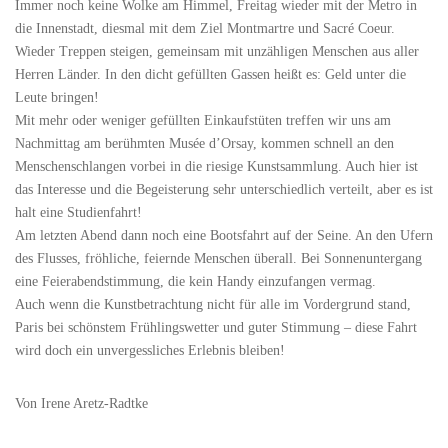
Immer noch keine Wolke am Himmel, Freitag wieder mit der Metro in
die Innenstadt, diesmal mit dem Ziel Montmartre und Sacré Coeur.
Wieder Treppen steigen, gemeinsam mit unzähligen Menschen aus aller
Herren Länder. In den dicht gefüllten Gassen heißt es: Geld unter die
Leute bringen!
Mit mehr oder weniger gefüllten Einkaufstüten treffen wir uns am
Nachmittag am berühmten Musée d’Orsay, kommen schnell an den
Menschenschlangen vorbei in die riesige Kunstsammlung. Auch hier ist
das Interesse und die Begeisterung sehr unterschiedlich verteilt, aber es ist
halt eine Studienfahrt!
Am letzten Abend dann noch eine Bootsfahrt auf der Seine. An den Ufern
des Flusses, fröhliche, feiernde Menschen überall. Bei Sonnenuntergang
eine Feierabendstimmung, die kein Handy einzufangen vermag.
Auch wenn die Kunstbetrachtung nicht für alle im Vordergrund stand,
Paris bei schönstem Frühlingswetter und guter Stimmung – diese Fahrt
wird doch ein unvergessliches Erlebnis bleiben!
Von Irene Aretz-Radtke