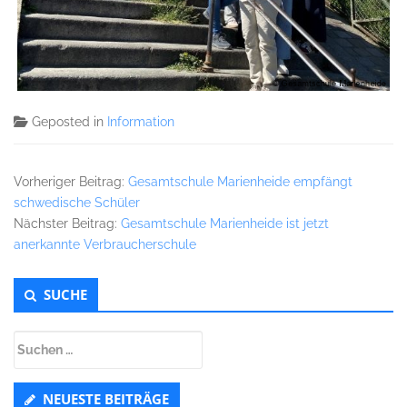
Geposted in
Information
Vorheriger Beitrag:
Gesamtschule Marienheide empfängt
schwedische Schüler
Nächster Beitrag:
Gesamtschule Marienheide ist jetzt
anerkannte Verbraucherschule
Untergeordnet
SUCHE
Seitenleiste
Suchen
nach:
NEUESTE BEITRÄGE