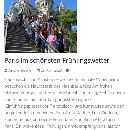
Paris im schönsten Frühlingswetter
André Becker
28. April 2026
Französisch- und Kunstkurse der Gesamtschule Marienheide
besuchen die Hauptstadt des Nachbarlandes Am frühen
Mittwochmorgen starten wir in Marienheide mit 37 Schülerinnen
und Schülern aus den Jahrgangsstufen 9 und 11
(Einführungsphase) der Französisch- und Kunstkurse sowie den
begleitenden Lehrerinnern Frau Aretz-Radtke, Frau Diedrich,
Frau Schmauß und der Referendarin Frau Kiesow Richtung
Paris. Ein wolkenloser Frühlingshimmel empfängt uns, als wir