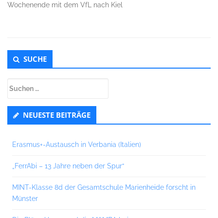
Wochenende mit dem VfL nach Kiel
Untergeordnet
SUCHE
Seitenleiste
Suchen
nach:
NEUESTE BEITRÄGE
Erasmus+-Austausch in Verbania (Italien)
„FerrAbi – 13 Jahre neben der Spur“
MINT-Klasse 8d der Gesamtschule Marienheide forscht in
Münster