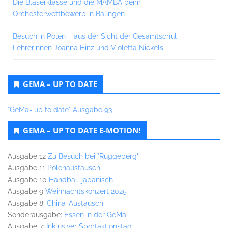
Die Bläserklasse und die MAMBA beim
Orchesterwettbewerb in Balingen
Besuch in Polen – aus der Sicht der Gesamtschul-
Lehrerinnen Joanna Hinz und Violetta Nickels
GEMA – UP TO DATE
"GeMa- up to date" Ausgabe 93
GEMA – UP TO DATE E-MOTION!
Ausgabe 12
Zu Besuch bei "Rüggeberg"
Ausgabe 11
Polenaustausch
Ausgabe 10
Handball japanisch
Ausgabe 9
Weihnachtskonzert 2025
Ausgabe 8:
China-Austausch
Sonderausgabe:
Essen in der GeMa
Ausgabe 7:
Inklusiver Sportaktionstag