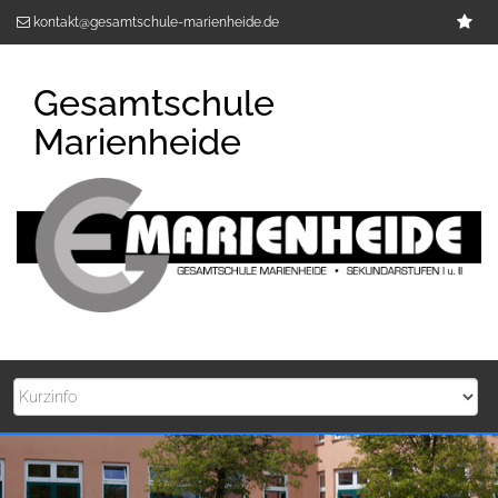
Zum
Im
kontakt@gesamtschule-marienheide.de
Inhalt
springen
Gesamtschule
Marienheide