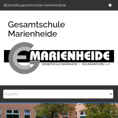
Zum
Im
kontakt@gesamtschule-marienheide.de
Inhalt
springen
Gesamtschule
Marienheide