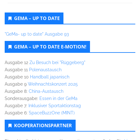
GEMA – UP TO DATE
"GeMa- up to date" Ausgabe 93
GEMA – UP TO DATE E-MOTION!
Ausgabe 12
Zu Besuch bei "Rüggeberg"
Ausgabe 11
Polenaustausch
Ausgabe 10
Handball japanisch
Ausgabe 9
Weihnachtskonzert 2025
Ausgabe 8:
China-Austausch
Sonderausgabe:
Essen in der GeMa
Ausgabe 7:
Inklusiver Sportaktionstag
Ausgabe 6:
SpaceBuzzOne (MINT)
KOOPERATIONSPARTNER