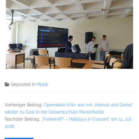
Geposted in
Musik
Vorheriger Beitrag:
Opernkiste Köln war mit „Hänsel und Gretel“
wieder zu Gast in der Gesamtschule Marienheide
Nächster Beitrag:
„Ferienreif? – Holidays in Concert“ am 11. Juli
2026