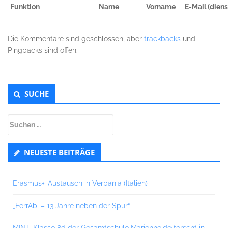
Funktion
Name
Vorname
E-Mail (dienst
Die Kommentare sind geschlossen, aber
trackbacks
und
Pingbacks sind offen.
Untergeordnet
SUCHE
Seitenleiste
Suchen
nach:
NEUESTE BEITRÄGE
Erasmus+-Austausch in Verbania (Italien)
„FerrAbi – 13 Jahre neben der Spur“