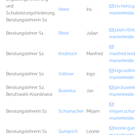
und
iris.hein
Heinz
Iris
Schulleistungsförderung,
marienheide
Beratungslehrerin S2
julian.rit
Beratungslehrer S1
Rittel
Julian
marienheide
Beratungslehrer S2
Knobloch
Manfred
manfred.kno
marienheide
ingo.voll
Beratungslehrer S2
Vollmer
Ingo
marienheide
Beratungslehrer S2,
jan.busen
Busenius
Jan
Berufswahl-Koordinator
marienheide
Beratungslehrerin S1
Schumacher
Mirjam
mirjam.sch
marienheide
leonie.gu
Beratungslehrerin S1
Gumprich
Leonie