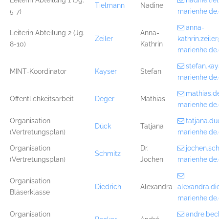
Leiterin Abteilung 1 (Jg.
nadine.ti
Tielmann
Nadine
5-7)
marienheide
anna-
Leiterin Abteilung 2 (Jg.
Anna-
Zeiler
kathrin.zeil
8-10)
Kathrin
marienheide
stefan.ka
MINT-Koordinator
Kayser
Stefan
marienheide
mathias.
Öffentlichkeitsarbeit
Deger
Mathias
marienheide
Organisation
tatjana.d
Dück
Tatjana
(Vertretungsplan)
marienheide
Organisation
Dr.
jochen.sc
Schmitz
(Vertretungsplan)
Jochen
marienheide
Organisation
Diedrich
Alexandra
alexandra.d
Bläserklasse
marienheide
Organisation
andre.be