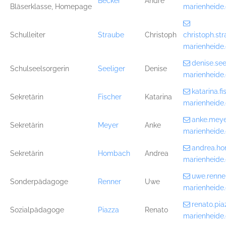
Becker
André
Bläserklasse, Homepage
marienheide
Schulleiter
Straube
Christoph
christoph.s
marienheide
denise.se
Schulseelsorgerin
Seeliger
Denise
marienheide
katarina.
Sekretärin
Fischer
Katarina
marienheide
anke.mey
Sekretärin
Meyer
Anke
marienheide
andrea.h
Sekretärin
Hombach
Andrea
marienheide
uwe.renn
Sonderpädagoge
Renner
Uwe
marienheide
renato.pi
Sozialpädagoge
Piazza
Renato
marienheide