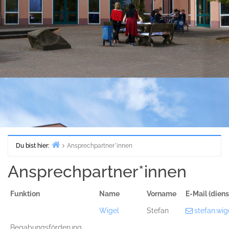
Du bist hier:
Ansprechpartner*innen
Start
Ansprechpartner*innen
Funktion
Name
Vorname
E-Mail (dienst
Wigel
Stefan
stefan.wi
Begabungsförderung