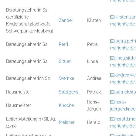
marienheide
Beratungslehrerin S1
(zertifizierte
kirsten.z
Zander
Kirsten
Kinderschutzfachkraft,
marienheide
Schwerpunkt: Mobbing)
petra.pet
Beratungslehrerin S2
Petri
Petra
marienheide
linda.sitt
Beratungslehrerin S2
Sittler
Linda
marienheide
andrea.w
Beratungslehrerinn S2
Wernke
Andrea
marienheide
Hausmeister
Stüttgens
Patrick
patrick.s
Hans-
hans-
Hausmeister
Knoche
Jürgen
juergen.kno
Leiter Abteilung 3 (SII, Jg.
harald.me
Meißner
Harald
11-13)
marienheide