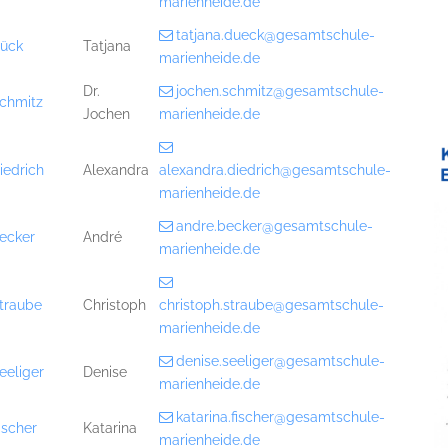
marienheide.de
tatjana.dueck@gesamtschule-
ück
Tatjana
marienheide.de
Dr.
jochen.schmitz@gesamtschule-
chmitz
Jochen
marienheide.de
iedrich
Alexandra
alexandra.diedrich@gesamtschule-
marienheide.de
andre.becker@gesamtschule-
ecker
André
marienheide.de
traube
Christoph
christoph.straube@gesamtschule-
marienheide.de
denise.seeliger@gesamtschule-
eeliger
Denise
marienheide.de
katarina.fischer@gesamtschule-
ischer
Katarina
marienheide.de