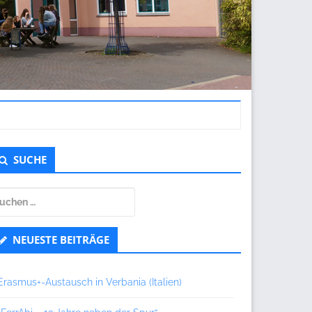
ntergeordnet
SUCHE
eitenleiste
uchen
ch:
NEUESTE BEITRÄGE
Erasmus+-Austausch in Verbania (Italien)