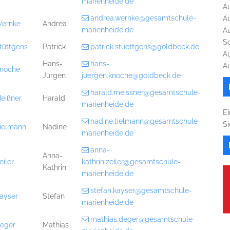
marienheide.de
A
andrea.wernke@gesamtschule-
A
ernke
Andrea
marienheide.de
A
S
tüttgens
Patrick
patrick.stuettgens@goldbeck.de
A
Hans-
hans-
A
noche
Jürgen
juergen.knoche@goldbeck.de
harald.meissner@gesamtschule-
eißner
Harald
marienheide.de
Ei
nadine.tielmann@gesamtschule-
S
ielmann
Nadine
marienheide.de
anna-
Anna-
eiler
kathrin.zeiler@gesamtschule-
Kathrin
marienheide.de
stefan.kayser@gesamtschule-
ayser
Stefan
marienheide.de
mathias.deger@gesamtschule-
eger
Mathias