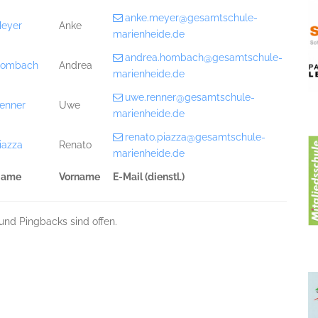
anke.meyer@gesamtschule-
eyer
Anke
marienheide.de
andrea.hombach@gesamtschule-
ombach
Andrea
marienheide.de
uwe.renner@gesamtschule-
enner
Uwe
marienheide.de
renato.piazza@gesamtschule-
iazza
Renato
marienheide.de
ame
Vorname
E-Mail (dienstl.)
und Pingbacks sind offen.