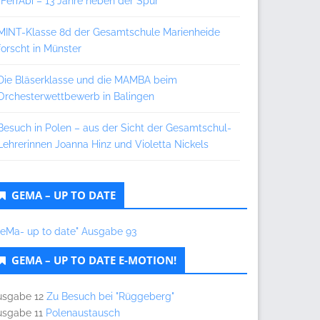
„FerrAbi – 13 Jahre neben der Spur“
MINT-Klasse 8d der Gesamtschule Marienheide
forscht in Münster
Die Bläserklasse und die MAMBA beim
Orchesterwettbewerb in Balingen
Besuch in Polen – aus der Sicht der Gesamtschul-
Lehrerinnen Joanna Hinz und Violetta Nickels
GEMA – UP TO DATE
GeMa- up to date" Ausgabe 93
GEMA – UP TO DATE E-MOTION!
usgabe 12
Zu Besuch bei "Rüggeberg"
usgabe 11
Polenaustausch