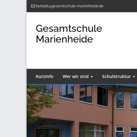
Zum
kontakt@gesamtschule-marienheide.de
Inhalt
springen
Gesamtschule
Marienheide
Kurzinfo
Wer wir sind
Schulstruktur