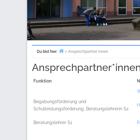
Du bist hier:
Ansprechpartner*innen
Start
Ansprechpartner*inne
Funktion
N
W
Begabungsförderung und
H
Schulleistungsförderung, Beratungslehrerin S2
Beratungslehrer S1
R