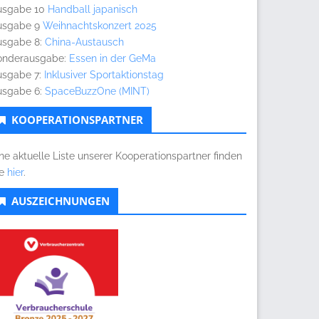
usgabe 10
Handball japanisch
usgabe 9
Weihnachtskonzert 2025
usgabe 8:
China-Austausch
onderausgabe:
Essen in der GeMa
usgabe 7:
Inklusiver Sportaktionstag
usgabe 6:
SpaceBuzzOne (MINT)
KOOPERATIONSPARTNER
ne aktuelle Liste unserer Kooperationspartner finden
ie
hier
.
AUSZEICHNUNGEN