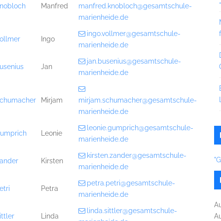
nobloch
Manfred
manfred.knobloch@gesamtschule-
marienheide.de
ingo.vollmer@gesamtschule-
ollmer
Ingo
marienheide.de
jan.busenius@gesamtschule-
usenius
Jan
marienheide.de
chumacher
Mirjam
mirjam.schumacher@gesamtschule-
marienheide.de
leonie.gumprich@gesamtschule-
umprich
Leonie
marienheide.de
kirsten.zander@gesamtschule-
"
ander
Kirsten
marienheide.de
petra.petri@gesamtschule-
etri
Petra
marienheide.de
A
linda.sittler@gesamtschule-
ittler
Linda
A