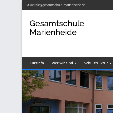
Zum
kontakt@gesamtschule-marienheide.de
Inhalt
springen
Gesamtschule
Marienheide
Kurzinfo
Wer wir sind
Schulstruktur