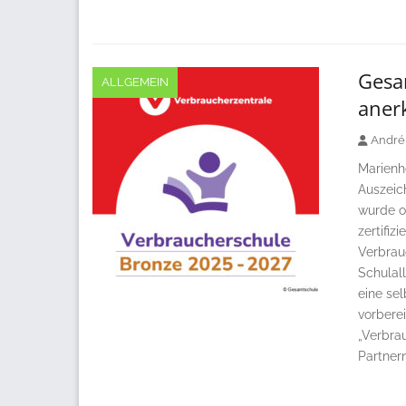
Gesam
ALLGEMEIN
aner
André
Marienh
Auszeic
wurde of
zertifiz
Verbrau
Schulal
eine se
vorberei
„Verbra
Partner