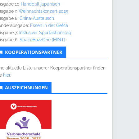
usgabe 10
Handball japanisch
usgabe 9
Weihnachtskonzert 2025
usgabe 8:
China-Austausch
onderausgabe:
Essen in der GeMa
usgabe 7:
Inklusiver Sportaktionstag
usgabe 6:
SpaceBuzzOne (MINT)
KOOPERATIONSPARTNER
ne aktuelle Liste unserer Kooperationspartner finden
ie
hier
.
AUSZEICHNUNGEN