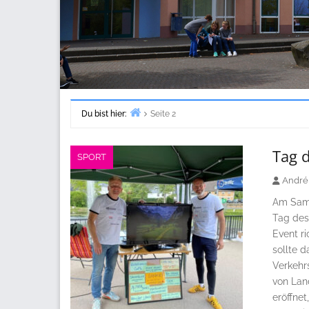
Du bist hier:
Seite 2
Start
Tag 
SPORT
André
Am Sams
Tag des
Event ri
sollte 
Verkehrs
von Lan
eröffnet