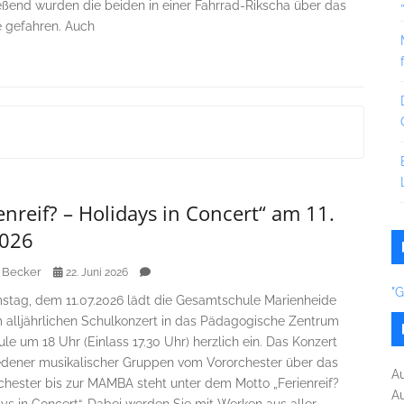
eßend wurden die beiden in einer Fahrrad-Rikscha über das
 gefahren. Auch
enreif? – Holidays in Concert“ am 11.
2026
 Becker
22. Juni 2026
"
tag, dem 11.07.2026 lädt die Gesamtschule Marienheide
m alljährlichen Schulkonzert in das Pädagogische Zentrum
le um 18 Uhr (Einlass 17.30 Uhr) herzlich ein. Das Konzert
edener musikalischer Gruppen vom Vororchester über das
A
chester bis zur MAMBA steht unter dem Motto „Ferienreif?
A