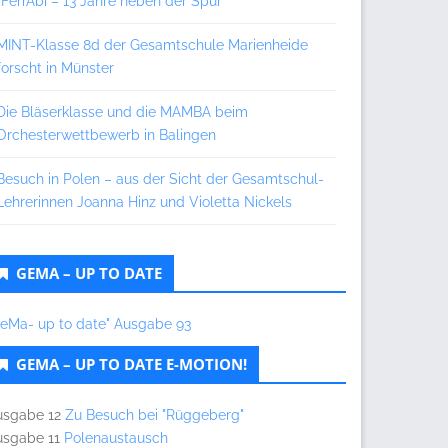
„FerrAbi – 13 Jahre neben der Spur“
MINT-Klasse 8d der Gesamtschule Marienheide
forscht in Münster
Die Bläserklasse und die MAMBA beim
Orchesterwettbewerb in Balingen
Besuch in Polen – aus der Sicht der Gesamtschul-
Lehrerinnen Joanna Hinz und Violetta Nickels
GEMA – UP TO DATE
GeMa- up to date" Ausgabe 93
GEMA – UP TO DATE E-MOTION!
usgabe 12
Zu Besuch bei "Rüggeberg"
usgabe 11
Polenaustausch