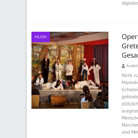
digital
Oper
MUSIK
Grete
Gesa
André
Nicht nu
Marienh
Schüler
gekleid
plötzli
ausgeset
Mensche
Märchen
sind Mel