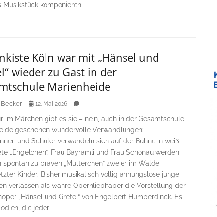
es Musikstück komponieren
nkiste Köln war mit „Hänsel und
l“ wieder zu Gast in der
mtschule Marienheide
 Becker
12. Mai 2026
r im Märchen gibt es sie – nein, auch in der Gesamtschule
eide geschehen wundervolle Verwandlungen:
innen und Schüler verwandeln sich auf der Bühne in weiß
ete „Engelchen“. Frau Bayramli und Frau Schönau werden
ch spontan zu braven „Mütterchen“ zweier im Walde
zter Kinder. Bisher musikalisch völlig ahnungslose junge
n verlassen als wahre Opernliebhaber die Vorstellung der
oper „Hänsel und Gretel“ von Engelbert Humperdinck. Es
odien, die jeder