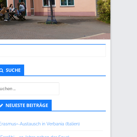
ntergeordnet
SUCHE
eitenleiste
uchen
ch:
NEUESTE BEITRÄGE
Erasmus+-Austausch in Verbania (Italien)