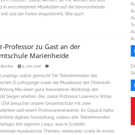
ys in Concert“. Dabei werden Sie mit Werken aus aller
A
d in verschiedenen Musikstilen auf die bevorstehende
A
eit und die Ferien eingestimmt. Wie auch
A
S
A
A
r-Professor zu Gast an der
mtschule Marienheide
Ei
 Becker
9. Juni 2026
S
e Loopings selbst gemacht Die Teilnehmenden der
ischen D-Lehrgänge sowie die Musikkurse der Oberstufe
 Anfang Mai einen ganz besonderen Workshop der
ität Siegen erleben. Der Junior Professor Lawrence Wilde
 USA besuchte unsere Gesamtschule mit zwei
udenten und einem Professorenanwärter. Im Gepäck hatte
eichend digitale Ausstattung, sodass alle Teilnehmenden
kshops ihre eigenen Loops, also in Schleife
ehrende musikalische Themen, entwickeln sowie ihr erstes