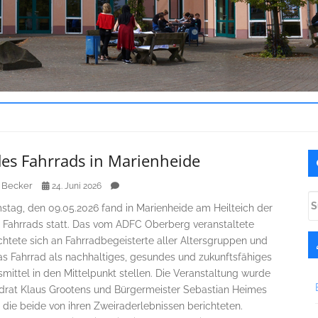
U
des Fahrrads in Marienheide
S
 Becker
24. Juni 2026
S
tag, den 09.05.2026 fand in Marienheide am Heilteich der
na
 Fahrrads statt. Das vom ADFC Oberberg veranstaltete
chtete sich an Fahrradbegeisterte aller Altersgruppen und
das Fahrrad als nachhaltiges, gesundes und zukunftsfähiges
mittel in den Mittelpunkt stellen. Die Veranstaltung wurde
drat Klaus Grootens und Bürgermeister Sebastian Heimes
, die beide von ihren Zweiraderlebnissen berichteten.