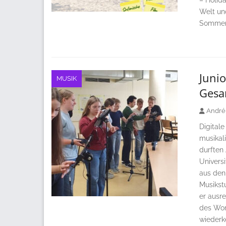
– Holida
Welt un
Sommerz
Junio
MUSIK
Gesa
André
Digital
musikal
durften
Univers
aus den
Musikst
er ausr
des Wor
wiederk