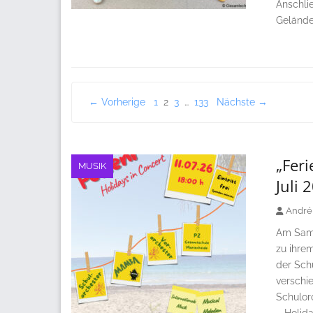
Anschli
Gelände
Seitennummerierung
← Vorherige
1
2
3
…
133
Nächste →
der
Beiträge
„Feri
MUSIK
Juli 
André
Am Sams
zu ihre
der Schu
verschi
Schulor