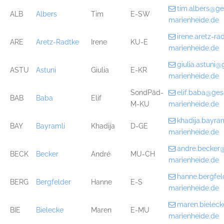
tim.albers@g
ALB
Albers
Tim
E-SW
marienheide.de
irene.aretz-r
ARE
Aretz-Radtke
Irene
KU-E
marienheide.de
giulia.astuni
ASTU
Astuni
Giulia
E-KR
marienheide.de
SondPäd-
elif.baba@ge
BAB
Baba
Elif
M-KU
marienheide.de
khadija.bayr
BAY
Bayramli
Khadija
D-GE
marienheide.de
andre.becker
BECK
Becker
André
MU-CH
marienheide.de
hanne.bergfe
BERG
Bergfelder
Hanne
E-S
marienheide.de
maren.bielec
BIE
Bielecke
Maren
E-MU
marienheide.de