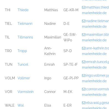
matthias.thi
THI
Thiede
Matthias
GE-KR-M
marienheide.de
nadine.tielm
TIEL
Tielmann
Nadine
D-E
marienheide.de
GE-SW-
maximilian.ti
TIL
Tillmanns
Maximilian
WiPo
marienheide.de
Ann-
ann-kathrin.t
TRO
Tropp
SP-D
Kathrin
marienheide.de
emrah.tuncel
TUN
Tuncel
Emrah
SP-TE-IF
marienheide.de
ingo.vollmer
VOLM
Vollmer
Ingo
GE-Pl-PP
marienheide.de
connor.vorms
VOR
Vormstein
Connor
M-EK
marienheide.de
elsa.wal@ges
WALE
Wal
Elsa
E-ER
marienheide.de