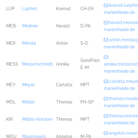
konrad.luepf
LÜP
Lüpfert
Konrad
CH-EK
marienheide.de
harald.meiss
MEIS
Meißner
Harald
D-PA
marienheide.de
anton.merola
MER
Merola
Anton
S-D
marienheide.de
SondPäd-
MESS
Messerschmidt
Annika
annika.messers
E-M
marienheide.de
carlotta.mey
MEY
Meyer
Carlotta
MPT
marienheide.de
thomas.moell
MÖL
Möller
Thomas
PH-SP
marienheide.de
theresa.kries
KRI
Möller-Kriesten
Theresa
MPT
marienheide.de
angelos.mour
MOU
Mourmouris
Angelos
M-PA