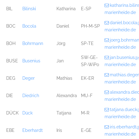
katharina.bil
BIL
Bilinski
Katharina
E-SP
marienheide.de
daniel.bocol
BOC
Bocola
Daniel
PH-M-SP
marienheide.de
joerg.bohrma
BOH
Bohrmann
Jörg
SP-TE
marienheide.de
SW-GE-
jan.busenius
BUSE
Busenius
Jan
SP-WiPo
marienheide.de
mathias.dege
DEG
Deger
Mathias
EK-ER
marienheide.de
alexandra.di
DIE
Diedrich
Alexandra
MU-F
marienheide.de
tatjana.duec
DÜCK
Dück
Tatjana
M-R
marienheide.de
iris.eberhard
EBE
Eberhardt
Iris
E-GE
marienheide.de