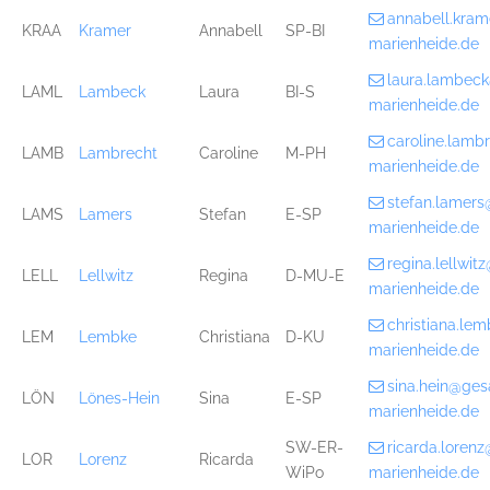
annabell.kra
KRAA
Kramer
Annabell
SP-BI
marienheide.de
laura.lambec
LAML
Lambeck
Laura
BI-S
marienheide.de
caroline.lam
LAMB
Lambrecht
Caroline
M-PH
marienheide.de
stefan.lamer
LAMS
Lamers
Stefan
E-SP
marienheide.de
regina.lellwi
LELL
Lellwitz
Regina
D-MU-E
marienheide.de
christiana.l
LEM
Lembke
Christiana
D-KU
marienheide.de
sina.hein@ge
LÖN
Lönes-Hein
Sina
E-SP
marienheide.de
SW-ER-
ricarda.loren
LOR
Lorenz
Ricarda
WiPo
marienheide.de