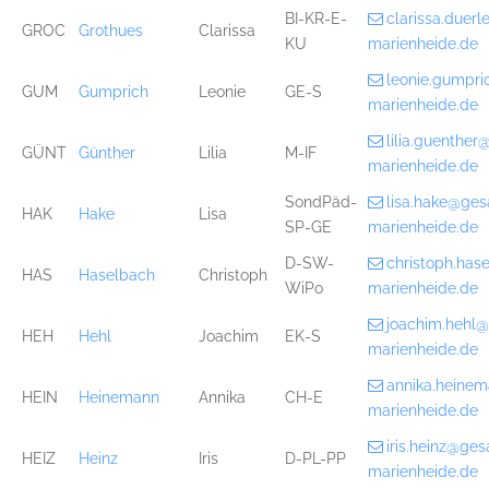
BI-KR-E-
clarissa.duer
GROC
Grothues
Clarissa
KU
marienheide.de
leonie.gumpr
GUM
Gumprich
Leonie
GE-S
marienheide.de
lilia.guenthe
GÜNT
Günther
Lilia
M-IF
marienheide.de
SondPäd-
lisa.hake@ge
HAK
Hake
Lisa
SP-GE
marienheide.de
D-SW-
christoph.ha
HAS
Haselbach
Christoph
WiPo
marienheide.de
joachim.hehl
HEH
Hehl
Joachim
EK-S
marienheide.de
annika.heine
HEIN
Heinemann
Annika
CH-E
marienheide.de
iris.heinz@ge
HEIZ
Heinz
Iris
D-PL-PP
marienheide.de