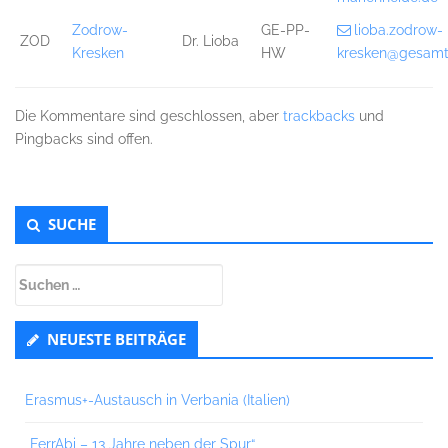
Zodrow-
GE-PP-
lioba.zodrow-
ZOD
Dr. Lioba
Kresken
HW
kresken@gesamt
Die Kommentare sind geschlossen, aber
trackbacks
und
Pingbacks sind offen.
Untergeordnet
SUCHE
Seitenleiste
Suchen
nach:
NEUESTE BEITRÄGE
Erasmus+-Austausch in Verbania (Italien)
„FerrAbi – 13 Jahre neben der Spur“