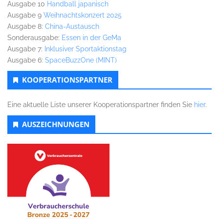
Ausgabe 10
Handball japanisch
Ausgabe 9
Weihnachtskonzert 2025
Ausgabe 8:
China-Austausch
Sonderausgabe:
Essen in der GeMa
Ausgabe 7:
Inklusiver Sportaktionstag
Ausgabe 6:
SpaceBuzzOne (MINT)
KOOPERATIONSPARTNER
Eine aktuelle Liste unserer Kooperationspartner finden Sie
hier
.
AUSZEICHNUNGEN