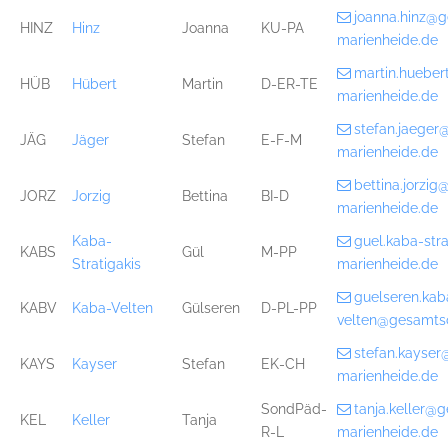
joanna.hinz@
HINZ
Hinz
Joanna
KU-PA
marienheide.de
martin.huebe
HÜB
Hübert
Martin
D-ER-TE
marienheide.de
stefan.jaege
JÄG
Jäger
Stefan
E-F-M
marienheide.de
bettina.jorzi
JORZ
Jorzig
Bettina
BI-D
marienheide.de
Kaba-
guel.kaba-str
KABS
Gül
M-PP
Stratigakis
marienheide.de
guelseren.kab
KABV
Kaba-Velten
Gülseren
D-PL-PP
velten@gesamts
stefan.kayse
KAYS
Kayser
Stefan
EK-CH
marienheide.de
SondPäd-
tanja.keller@
KEL
Keller
Tanja
R-L
marienheide.de