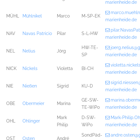
marienheide.de
marco.muehln
MÜHL
Mühlnikel
Marco
M-SP-EK
marienheide.de
pilar.NavasPa
NAV
Navas Patricio
Pilar
S-L-HW
marienheide.de
HW-TE-
joerg.nelius@
NEL
Nelius
Jörg
SP
marienheide.de
violetta.nick
NICK
Nickels
Violetta
BI-CH
marienheide.de
sigrid.niesse
NIE
Nießen
Sigrid
KU-D
marienheide.de
GE-SW-
marina.oberm
OBE
Obermeier
Marina
TE-WiPo
marienheide.de
Mark
D-SW-
Mark-Philip.O
OHL
Ohlinger
Philip
WiPo
marienheide.de
SondPäd-
andre.osten@
OST
Osten
André