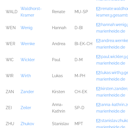
Waldhorst-
renate.waldho
WALD
Renate
MU-SP
Kramer
kramer@gesamts
hannah.wenig
WEN
Wenig
Hannah
D-BI
marienheide.de
andrea.wernk
WER
Wernke
Andrea
BI-EK-CH
marienheide.de
paul.wickler@
WIC
Wickler
Paul
D-M
marienheide.de
lukas.wirth@g
WIR
Wirth
Lukas
M-PH
marienheide.de
kirsten.zande
ZAN
Zander
Kirsten
CH-EK
marienheide.de
Anna-
anna-kathrin.
ZEI
Zeiler
SP-D
Kathrin
marienheide.de
stanislav.zhu
ZHU
Zhukov
Stanislav
MPT
marienheide.de