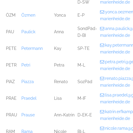
D-SW
marienheide.de
yonca.oezme
ÖZM
Özmen
Yonca
E-P
marienheide.de
SondPäd-
anna.paulick
PAU
Paulick
Anna
D-BI
marienheide.de
kay.peterman
PETE
Petermann
Kay
SP-TE
marienheide.de
petra.petri@g
PETR
Petri
Petra
M-L
marienheide.de
renato.piazz
PIAZ
Piazza
Renato
SozPäd
marienheide.de
lisa.praedel@
PRAE
Praedel
Lisa
M-IF
marienheide.de
katrin.erfka
PRAU
Prause
Ann-Katrin
D-EK-E
marienheide.de
nicole.rama@
RAM
Rama
Nicole
BI-L