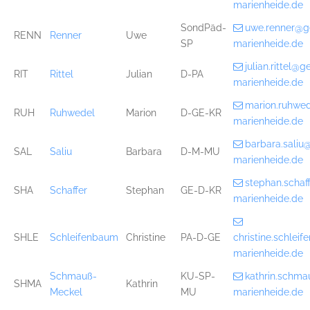
marienheide.de
SondPäd-
uwe.renner@g
RENN
Renner
Uwe
SP
marienheide.de
julian.rittel@
RIT
Rittel
Julian
D-PA
marienheide.de
marion.ruhwe
RUH
Ruhwedel
Marion
D-GE-KR
marienheide.de
barbara.sali
SAL
Saliu
Barbara
D-M-MU
marienheide.de
stephan.scha
SHA
Schaffer
Stephan
GE-D-KR
marienheide.de
SHLE
Schleifenbaum
Christine
PA-D-GE
christine.schle
marienheide.de
Schmauß-
KU-SP-
kathrin.schm
SHMA
Kathrin
Meckel
MU
marienheide.de