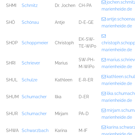
jochen.schmi
SHMI
Schmitz
Dr. Jochen
CH-PA
marienheide.de
antje.schoen
SHÖ
Schönau
Antje
D-E-GE
marienheide.de
EK-SW-
SHOP
Schoppmeier
Christoph
christoph.scho
TE-WiPo
marienheide.de
SW-PH-
marius.schri
SHRI
Schriever
Marius
M-WiPo
marienheide.de
kathleen.sch
SHUL
Schulze
Kathleen
E-R-ER
marienheide.de
ilka.schumac
SHUM
Schumacher
Ilka
D-ER
marienheide.de
mirjam.schum
SHUR
Schumacher
Mirjam
PA-D
marienheide.de
karina.schwa
SHWA
Schwarzbach
Karina
M-IF
marienheide.de