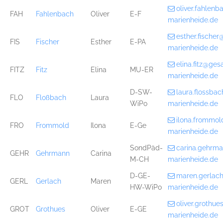
oliver.fahlen
FAH
Fahlenbach
Oliver
E-F
marienheide.de
esther.fische
FIS
Fischer
Esther
E-PA
marienheide.de
elina.fitz@ge
FITZ
Fitz
Elina
MU-ER
marienheide.de
D-SW-
laura.flossb
FLO
Floßbach
Laura
WiPo
marienheide.de
ilona.frommo
FRO
Frommold
Ilona
E-Ge
marienheide.de
SondPäd-
carina.gehrm
GEHR
Gehrmann
Carina
M-CH
marienheide.de
D-GE-
maren.gerlac
GERL
Gerlach
Maren
HW-WiPo
marienheide.de
oliver.grothu
GROT
Grothues
Oliver
E-GE
marienheide.de