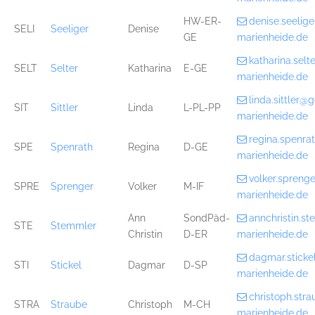
HW-ER-
denise.seelig
SELI
Seeliger
Denise
GE
marienheide.de
katharina.sel
SELT
Selter
Katharina
E-GE
marienheide.de
linda.sittler
SIT
Sittler
Linda
L-PL-PP
marienheide.de
regina.spenr
SPE
Spenrath
Regina
D-GE
marienheide.de
volker.spren
SPRE
Sprenger
Volker
M-IF
marienheide.de
Ann
SondPäd-
annchristin.
STE
Stemmler
Christin
D-ER
marienheide.de
dagmar.stick
STI
Stickel
Dagmar
D-SP
marienheide.de
christoph.st
STRA
Straube
Christoph
M-CH
marienheide.de