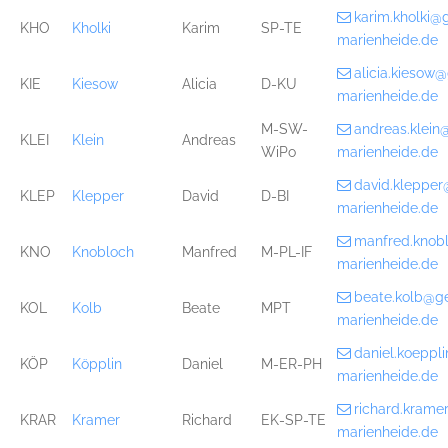
karim.kholki@
KHO
Kholki
Karim
SP-TE
marienheide.de
alicia.kiesow
KIE
Kiesow
Alicia
D-KU
marienheide.de
M-SW-
andreas.klei
KLEI
Klein
Andreas
WiPo
marienheide.de
david.kleppe
KLEP
Klepper
David
D-BI
marienheide.de
manfred.knob
KNO
Knobloch
Manfred
M-PL-IF
marienheide.de
beate.kolb@g
KOL
Kolb
Beate
MPT
marienheide.de
daniel.koepp
KÖP
Köpplin
Daniel
M-ER-PH
marienheide.de
richard.kram
KRAR
Kramer
Richard
EK-SP-TE
marienheide.de