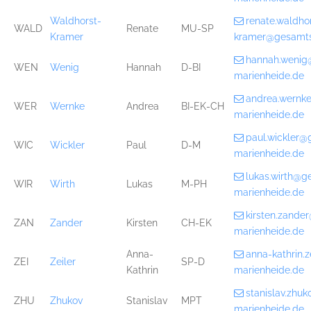
Waldhorst-
renate.waldho
WALD
Renate
MU-SP
Kramer
kramer@gesamts
hannah.wenig
WEN
Wenig
Hannah
D-BI
marienheide.de
andrea.wernk
WER
Wernke
Andrea
BI-EK-CH
marienheide.de
paul.wickler@
WIC
Wickler
Paul
D-M
marienheide.de
lukas.wirth@g
WIR
Wirth
Lukas
M-PH
marienheide.de
kirsten.zande
ZAN
Zander
Kirsten
CH-EK
marienheide.de
Anna-
anna-kathrin.
ZEI
Zeiler
SP-D
Kathrin
marienheide.de
stanislav.zhu
ZHU
Zhukov
Stanislav
MPT
marienheide.de