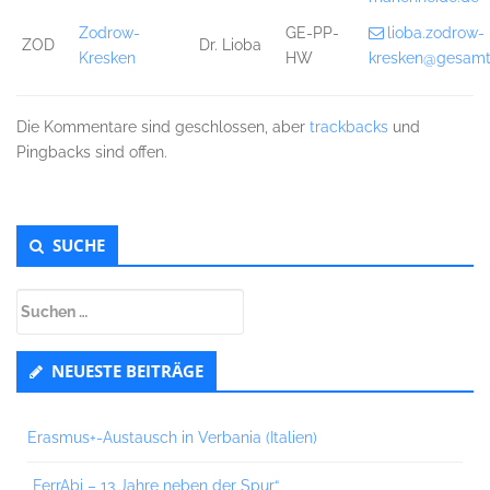
Zodrow-
GE-PP-
lioba.zodrow-
ZOD
Dr. Lioba
Kresken
HW
kresken@gesamt
Die Kommentare sind geschlossen, aber
trackbacks
und
Pingbacks sind offen.
Untergeordnet
SUCHE
Seitenleiste
Suchen
nach:
NEUESTE BEITRÄGE
Erasmus+-Austausch in Verbania (Italien)
„FerrAbi – 13 Jahre neben der Spur“