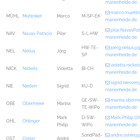
marienheide.de
marco.muehln
MÜHL
Mühlnikel
Marco
M-SP-EK
marienheide.de
pilar.NavasPa
NAV
Navas Patricio
Pilar
S-L-HW
marienheide.de
HW-TE-
joerg.nelius@
NEL
Nelius
Jörg
SP
marienheide.de
violetta.nick
NICK
Nickels
Violetta
BI-CH
marienheide.de
sigrid.niesse
NIE
Nießen
Sigrid
KU-D
marienheide.de
GE-SW-
marina.oberm
OBE
Obermeier
Marina
TE-WiPo
marienheide.de
Mark
D-SW-
Mark-Philip.O
OHL
Ohlinger
Philip
WiPo
marienheide.de
SondPäd-
andre.osten@
OST
Osten
André