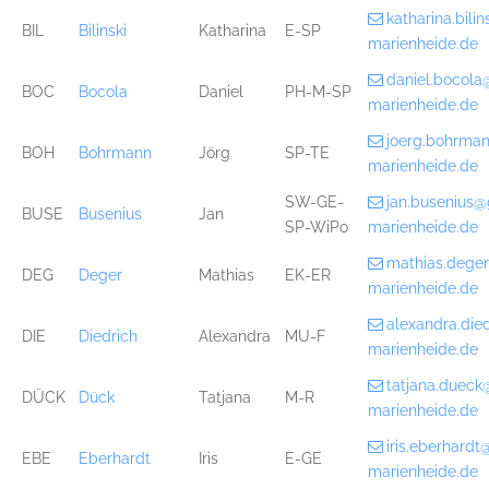
katharina.bil
BIL
Bilinski
Katharina
E-SP
marienheide.de
daniel.bocol
BOC
Bocola
Daniel
PH-M-SP
marienheide.de
joerg.bohrma
BOH
Bohrmann
Jörg
SP-TE
marienheide.de
SW-GE-
jan.busenius
BUSE
Busenius
Jan
SP-WiPo
marienheide.de
mathias.dege
DEG
Deger
Mathias
EK-ER
marienheide.de
alexandra.di
DIE
Diedrich
Alexandra
MU-F
marienheide.de
tatjana.duec
DÜCK
Dück
Tatjana
M-R
marienheide.de
iris.eberhard
EBE
Eberhardt
Iris
E-GE
marienheide.de