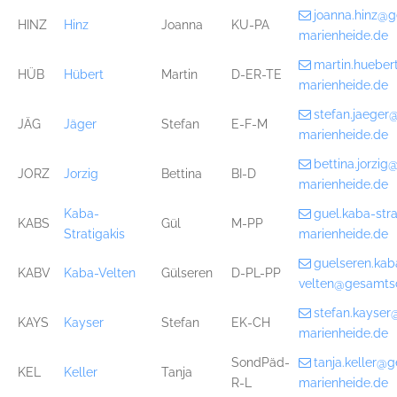
joanna.hinz@
HINZ
Hinz
Joanna
KU-PA
marienheide.de
martin.huebe
HÜB
Hübert
Martin
D-ER-TE
marienheide.de
stefan.jaege
JÄG
Jäger
Stefan
E-F-M
marienheide.de
bettina.jorzi
JORZ
Jorzig
Bettina
BI-D
marienheide.de
Kaba-
guel.kaba-str
KABS
Gül
M-PP
Stratigakis
marienheide.de
guelseren.kab
KABV
Kaba-Velten
Gülseren
D-PL-PP
velten@gesamts
stefan.kayse
KAYS
Kayser
Stefan
EK-CH
marienheide.de
SondPäd-
tanja.keller@
KEL
Keller
Tanja
R-L
marienheide.de