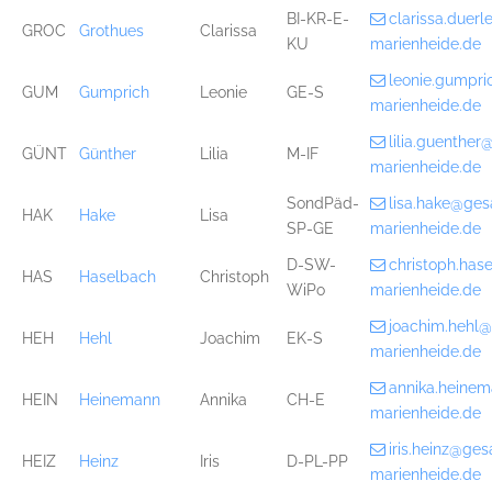
BI-KR-E-
clarissa.duer
GROC
Grothues
Clarissa
KU
marienheide.de
leonie.gumpr
GUM
Gumprich
Leonie
GE-S
marienheide.de
lilia.guenthe
GÜNT
Günther
Lilia
M-IF
marienheide.de
SondPäd-
lisa.hake@ge
HAK
Hake
Lisa
SP-GE
marienheide.de
D-SW-
christoph.ha
HAS
Haselbach
Christoph
WiPo
marienheide.de
joachim.hehl
HEH
Hehl
Joachim
EK-S
marienheide.de
annika.heine
HEIN
Heinemann
Annika
CH-E
marienheide.de
iris.heinz@ge
HEIZ
Heinz
Iris
D-PL-PP
marienheide.de