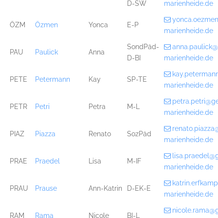
D-SW
marienheide.de
yonca.oezme
ÖZM
Özmen
Yonca
E-P
marienheide.de
SondPäd-
anna.paulick
PAU
Paulick
Anna
D-BI
marienheide.de
kay.peterman
PETE
Petermann
Kay
SP-TE
marienheide.de
petra.petri@g
PETR
Petri
Petra
M-L
marienheide.de
renato.piazz
PIAZ
Piazza
Renato
SozPäd
marienheide.de
lisa.praedel@
PRAE
Praedel
Lisa
M-IF
marienheide.de
katrin.erfka
PRAU
Prause
Ann-Katrin
D-EK-E
marienheide.de
nicole.rama@
RAM
Rama
Nicole
BI-L