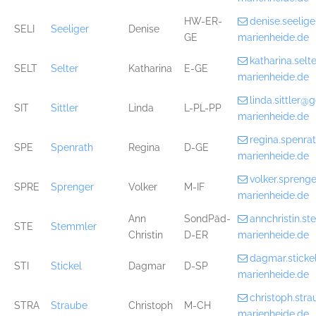
HW-ER-
denise.seelig
SELI
Seeliger
Denise
GE
marienheide.de
katharina.sel
SELT
Selter
Katharina
E-GE
marienheide.de
linda.sittler
SIT
Sittler
Linda
L-PL-PP
marienheide.de
regina.spenr
SPE
Spenrath
Regina
D-GE
marienheide.de
volker.spren
SPRE
Sprenger
Volker
M-IF
marienheide.de
Ann
SondPäd-
annchristin.
STE
Stemmler
Christin
D-ER
marienheide.de
dagmar.stick
STI
Stickel
Dagmar
D-SP
marienheide.de
christoph.st
STRA
Straube
Christoph
M-CH
marienheide.de