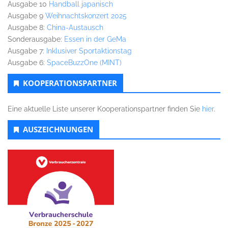
Ausgabe 10
Handball japanisch
Ausgabe 9
Weihnachtskonzert 2025
Ausgabe 8:
China-Austausch
Sonderausgabe:
Essen in der GeMa
Ausgabe 7:
Inklusiver Sportaktionstag
Ausgabe 6:
SpaceBuzzOne (MINT)
KOOPERATIONSPARTNER
Eine aktuelle Liste unserer Kooperationspartner finden Sie
hier
.
AUSZEICHNUNGEN