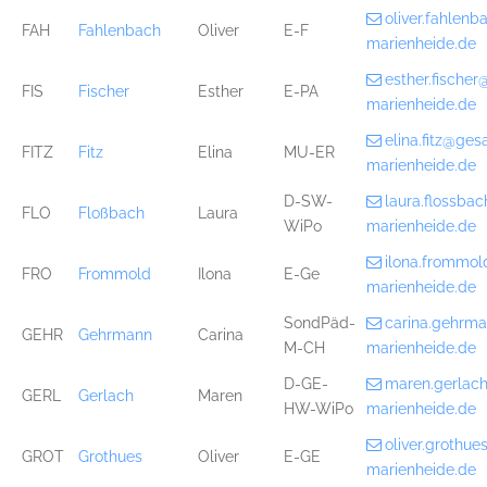
oliver.fahlen
FAH
Fahlenbach
Oliver
E-F
marienheide.de
esther.fische
FIS
Fischer
Esther
E-PA
marienheide.de
elina.fitz@ge
FITZ
Fitz
Elina
MU-ER
marienheide.de
D-SW-
laura.flossb
FLO
Floßbach
Laura
WiPo
marienheide.de
ilona.frommo
FRO
Frommold
Ilona
E-Ge
marienheide.de
SondPäd-
carina.gehrm
GEHR
Gehrmann
Carina
M-CH
marienheide.de
D-GE-
maren.gerlac
GERL
Gerlach
Maren
HW-WiPo
marienheide.de
oliver.grothu
GROT
Grothues
Oliver
E-GE
marienheide.de