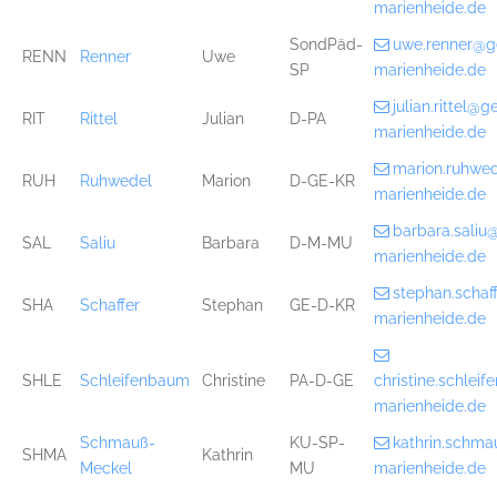
marienheide.de
SondPäd-
uwe.renner@g
RENN
Renner
Uwe
SP
marienheide.de
julian.rittel@
RIT
Rittel
Julian
D-PA
marienheide.de
marion.ruhwe
RUH
Ruhwedel
Marion
D-GE-KR
marienheide.de
barbara.sali
SAL
Saliu
Barbara
D-M-MU
marienheide.de
stephan.scha
SHA
Schaffer
Stephan
GE-D-KR
marienheide.de
SHLE
Schleifenbaum
Christine
PA-D-GE
christine.schle
marienheide.de
Schmauß-
KU-SP-
kathrin.schm
SHMA
Kathrin
Meckel
MU
marienheide.de