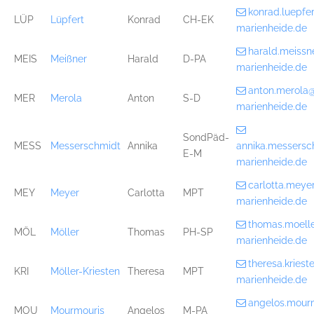
konrad.luepf
LÜP
Lüpfert
Konrad
CH-EK
marienheide.de
harald.meiss
MEIS
Meißner
Harald
D-PA
marienheide.de
anton.merola
MER
Merola
Anton
S-D
marienheide.de
SondPäd-
MESS
Messerschmidt
Annika
annika.messers
E-M
marienheide.de
carlotta.mey
MEY
Meyer
Carlotta
MPT
marienheide.de
thomas.moell
MÖL
Möller
Thomas
PH-SP
marienheide.de
theresa.kries
KRI
Möller-Kriesten
Theresa
MPT
marienheide.de
angelos.mour
MOU
Mourmouris
Angelos
M-PA