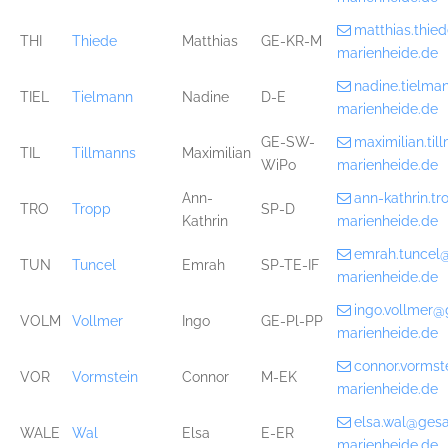
matthias.thi
THI
Thiede
Matthias
GE-KR-M
marienheide.de
nadine.tielm
TIEL
Tielmann
Nadine
D-E
marienheide.de
GE-SW-
maximilian.ti
TIL
Tillmanns
Maximilian
WiPo
marienheide.de
Ann-
ann-kathrin.t
TRO
Tropp
SP-D
Kathrin
marienheide.de
emrah.tuncel
TUN
Tuncel
Emrah
SP-TE-IF
marienheide.de
ingo.vollmer
VOLM
Vollmer
Ingo
GE-Pl-PP
marienheide.de
connor.vorms
VOR
Vormstein
Connor
M-EK
marienheide.de
elsa.wal@ges
WALE
Wal
Elsa
E-ER
marienheide.de