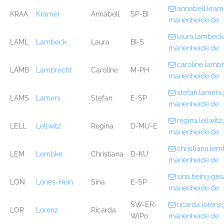
annabell.kra
KRAA
Kramer
Annabell
SP-BI
marienheide.de
laura.lambec
LAML
Lambeck
Laura
BI-S
marienheide.de
caroline.lam
LAMB
Lambrecht
Caroline
M-PH
marienheide.de
stefan.lamer
LAMS
Lamers
Stefan
E-SP
marienheide.de
regina.lellwi
LELL
Lellwitz
Regina
D-MU-E
marienheide.de
christiana.l
LEM
Lembke
Christiana
D-KU
marienheide.de
sina.hein@ge
LÖN
Lönes-Hein
Sina
E-SP
marienheide.de
SW-ER-
ricarda.loren
LOR
Lorenz
Ricarda
WiPo
marienheide.de