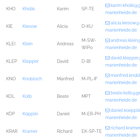
karim.kholki@
KHO
Kholki
Karim
SP-TE
marienheide.de
alicia.kiesow
KIE
Kiesow
Alicia
D-KU
marienheide.de
M-SW-
andreas.klei
KLEI
Klein
Andreas
WiPo
marienheide.de
david.kleppe
KLEP
Klepper
David
D-BI
marienheide.de
manfred.knob
KNO
Knobloch
Manfred
M-PL-IF
marienheide.de
beate.kolb@g
KOL
Kolb
Beate
MPT
marienheide.de
daniel.koepp
KÖP
Köpplin
Daniel
M-ER-PH
marienheide.de
richard.kram
KRAR
Kramer
Richard
EK-SP-TE
marienheide.de