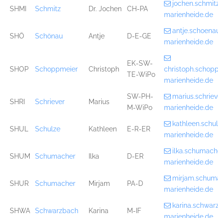
jochen.schmi
SHMI
Schmitz
Dr. Jochen
CH-PA
marienheide.de
antje.schoen
SHÖ
Schönau
Antje
D-E-GE
marienheide.de
EK-SW-
SHOP
Schoppmeier
Christoph
christoph.scho
TE-WiPo
marienheide.de
SW-PH-
marius.schri
SHRI
Schriever
Marius
M-WiPo
marienheide.de
kathleen.sch
SHUL
Schulze
Kathleen
E-R-ER
marienheide.de
ilka.schumac
SHUM
Schumacher
Ilka
D-ER
marienheide.de
mirjam.schum
SHUR
Schumacher
Mirjam
PA-D
marienheide.de
karina.schwa
SHWA
Schwarzbach
Karina
M-IF
marienheide.de