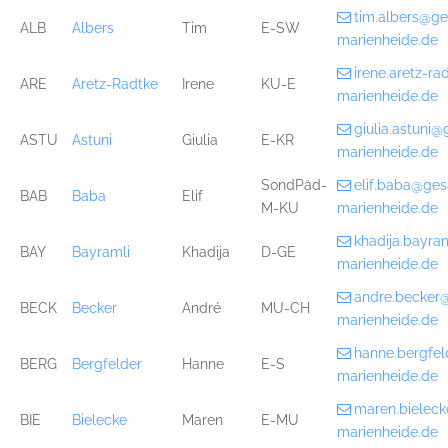
tim.albers@g
ALB
Albers
Tim
E-SW
marienheide.de
irene.aretz-r
ARE
Aretz-Radtke
Irene
KU-E
marienheide.de
giulia.astuni
ASTU
Astuni
Giulia
E-KR
marienheide.de
SondPäd-
elif.baba@ge
BAB
Baba
Elif
M-KU
marienheide.de
khadija.bayr
BAY
Bayramli
Khadija
D-GE
marienheide.de
andre.becker
BECK
Becker
André
MU-CH
marienheide.de
hanne.bergfe
BERG
Bergfelder
Hanne
E-S
marienheide.de
maren.bielec
BIE
Bielecke
Maren
E-MU
marienheide.de