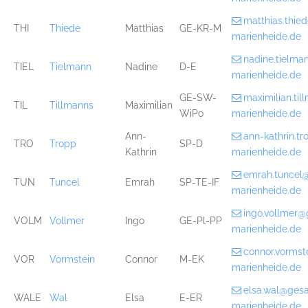
matthias.thi
THI
Thiede
Matthias
GE-KR-M
marienheide.de
nadine.tielm
TIEL
Tielmann
Nadine
D-E
marienheide.de
GE-SW-
maximilian.ti
TIL
Tillmanns
Maximilian
WiPo
marienheide.de
Ann-
ann-kathrin.t
TRO
Tropp
SP-D
Kathrin
marienheide.de
emrah.tuncel
TUN
Tuncel
Emrah
SP-TE-IF
marienheide.de
ingo.vollmer
VOLM
Vollmer
Ingo
GE-Pl-PP
marienheide.de
connor.vorms
VOR
Vormstein
Connor
M-EK
marienheide.de
elsa.wal@ges
WALE
Wal
Elsa
E-ER
marienheide.de