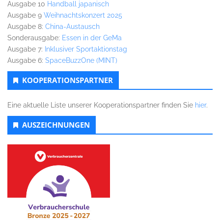
Ausgabe 10
Handball japanisch
Ausgabe 9
Weihnachtskonzert 2025
Ausgabe 8:
China-Austausch
Sonderausgabe:
Essen in der GeMa
Ausgabe 7:
Inklusiver Sportaktionstag
Ausgabe 6:
SpaceBuzzOne (MINT)
KOOPERATIONSPARTNER
Eine aktuelle Liste unserer Kooperationspartner finden Sie
hier
.
AUSZEICHNUNGEN