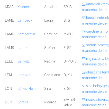
annabell.kra
KRAA
Kramer
Annabell
SP-BI
marienheide.de
laura.lambec
LAML
Lambeck
Laura
BI-S
marienheide.de
caroline.lam
LAMB
Lambrecht
Caroline
M-PH
marienheide.de
stefan.lamer
LAMS
Lamers
Stefan
E-SP
marienheide.de
regina.lellwi
LELL
Lellwitz
Regina
D-MU-E
marienheide.de
christiana.l
LEM
Lembke
Christiana
D-KU
marienheide.de
sina.hein@ge
LÖN
Lönes-Hein
Sina
E-SP
marienheide.de
SW-ER-
ricarda.loren
LOR
Lorenz
Ricarda
WiPo
marienheide.de