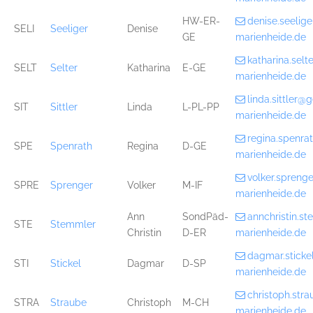
HW-ER-
denise.seelig
SELI
Seeliger
Denise
GE
marienheide.de
katharina.sel
SELT
Selter
Katharina
E-GE
marienheide.de
linda.sittler
SIT
Sittler
Linda
L-PL-PP
marienheide.de
regina.spenr
SPE
Spenrath
Regina
D-GE
marienheide.de
volker.spren
SPRE
Sprenger
Volker
M-IF
marienheide.de
Ann
SondPäd-
annchristin.
STE
Stemmler
Christin
D-ER
marienheide.de
dagmar.stick
STI
Stickel
Dagmar
D-SP
marienheide.de
christoph.st
STRA
Straube
Christoph
M-CH
marienheide.de