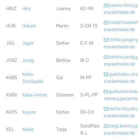
joanna.hinz@
HINZ
Hinz
Joanna
KU-PA
marienheide.de
martin.huebe
HÜB
Hübert
Martin
D-ER-TE
marienheide.de
stefan.jaege
JÄG
Jäger
Stefan
E-F-M
marienheide.de
bettina.jorzi
JORZ
Jorzig
Bettina
BI-D
marienheide.de
Kaba-
guel.kaba-str
KABS
Gül
M-PP
Stratigakis
marienheide.de
guelseren.kab
KABV
Kaba-Velten
Gülseren
D-PL-PP
velten@gesamts
stefan.kayse
KAYS
Kayser
Stefan
EK-CH
marienheide.de
SondPäd-
tanja.keller@
KEL
Keller
Tanja
R-L
marienheide.de