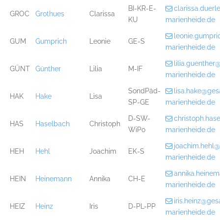
BI-KR-E-
clarissa.duer
GROC
Grothues
Clarissa
KU
marienheide.de
leonie.gumpr
GUM
Gumprich
Leonie
GE-S
marienheide.de
lilia.guenthe
GÜNT
Günther
Lilia
M-IF
marienheide.de
SondPäd-
lisa.hake@ge
HAK
Hake
Lisa
SP-GE
marienheide.de
D-SW-
christoph.ha
HAS
Haselbach
Christoph
WiPo
marienheide.de
joachim.hehl
HEH
Hehl
Joachim
EK-S
marienheide.de
annika.heine
HEIN
Heinemann
Annika
CH-E
marienheide.de
iris.heinz@ge
HEIZ
Heinz
Iris
D-PL-PP
marienheide.de