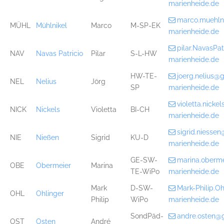
marienheide.de
marco.muehln
MÜHL
Mühlnikel
Marco
M-SP-EK
marienheide.de
pilar.NavasPa
NAV
Navas Patricio
Pilar
S-L-HW
marienheide.de
HW-TE-
joerg.nelius@
NEL
Nelius
Jörg
SP
marienheide.de
violetta.nick
NICK
Nickels
Violetta
BI-CH
marienheide.de
sigrid.niesse
NIE
Nießen
Sigrid
KU-D
marienheide.de
GE-SW-
marina.oberm
OBE
Obermeier
Marina
TE-WiPo
marienheide.de
Mark
D-SW-
Mark-Philip.O
OHL
Ohlinger
Philip
WiPo
marienheide.de
SondPäd-
andre.osten@
OST
Osten
André