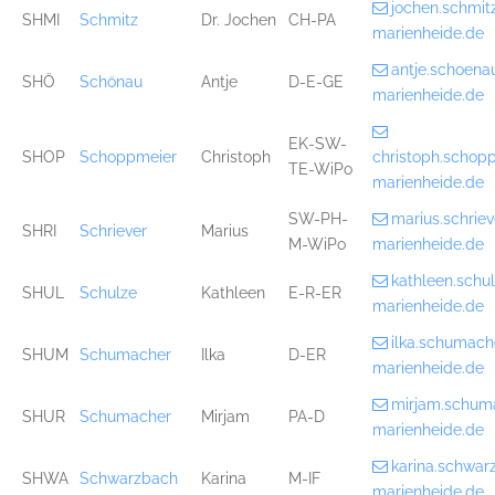
jochen.schmi
SHMI
Schmitz
Dr. Jochen
CH-PA
marienheide.de
antje.schoen
SHÖ
Schönau
Antje
D-E-GE
marienheide.de
EK-SW-
SHOP
Schoppmeier
Christoph
christoph.scho
TE-WiPo
marienheide.de
SW-PH-
marius.schri
SHRI
Schriever
Marius
M-WiPo
marienheide.de
kathleen.sch
SHUL
Schulze
Kathleen
E-R-ER
marienheide.de
ilka.schumac
SHUM
Schumacher
Ilka
D-ER
marienheide.de
mirjam.schum
SHUR
Schumacher
Mirjam
PA-D
marienheide.de
karina.schwa
SHWA
Schwarzbach
Karina
M-IF
marienheide.de