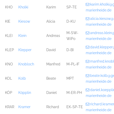
karim.kholki@
KHO
Kholki
Karim
SP-TE
marienheide.de
alicia.kiesow
KIE
Kiesow
Alicia
D-KU
marienheide.de
M-SW-
andreas.klei
KLEI
Klein
Andreas
WiPo
marienheide.de
david.kleppe
KLEP
Klepper
David
D-BI
marienheide.de
manfred.knob
KNO
Knobloch
Manfred
M-PL-IF
marienheide.de
beate.kolb@g
KOL
Kolb
Beate
MPT
marienheide.de
daniel.koepp
KÖP
Köpplin
Daniel
M-ER-PH
marienheide.de
richard.kram
KRAR
Kramer
Richard
EK-SP-TE
marienheide.de