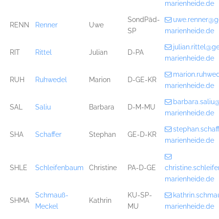
marienheide.de
SondPäd-
uwe.renner@g
RENN
Renner
Uwe
SP
marienheide.de
julian.rittel@
RIT
Rittel
Julian
D-PA
marienheide.de
marion.ruhwe
RUH
Ruhwedel
Marion
D-GE-KR
marienheide.de
barbara.sali
SAL
Saliu
Barbara
D-M-MU
marienheide.de
stephan.scha
SHA
Schaffer
Stephan
GE-D-KR
marienheide.de
SHLE
Schleifenbaum
Christine
PA-D-GE
christine.schle
marienheide.de
Schmauß-
KU-SP-
kathrin.schm
SHMA
Kathrin
Meckel
MU
marienheide.de