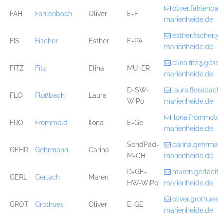
oliver.fahlen
FAH
Fahlenbach
Oliver
E-F
marienheide.de
esther.fische
FIS
Fischer
Esther
E-PA
marienheide.de
elina.fitz@ge
FITZ
Fitz
Elina
MU-ER
marienheide.de
D-SW-
laura.flossb
FLO
Floßbach
Laura
WiPo
marienheide.de
ilona.frommo
FRO
Frommold
Ilona
E-Ge
marienheide.de
SondPäd-
carina.gehrm
GEHR
Gehrmann
Carina
M-CH
marienheide.de
D-GE-
maren.gerlac
GERL
Gerlach
Maren
HW-WiPo
marienheide.de
oliver.grothu
GROT
Grothues
Oliver
E-GE
marienheide.de