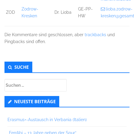
Zodrow-
GE-PP-
lioba.zodrow-
ZOD
Dr. Lioba
Kresken
HW
kresken@gesamt
Die Kommentare sind geschlossen, aber
trackbacks
und
Pingbacks sind offen.
Untergeordnet
SUCHE
Seitenleiste
Suchen
nach:
NEUESTE BEITRÄGE
Erasmus+-Austausch in Verbania (Italien)
„FerrAbi – 13 Jahre neben der Spur“