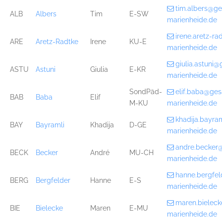
tim.albers@g
ALB
Albers
Tim
E-SW
marienheide.de
irene.aretz-r
ARE
Aretz-Radtke
Irene
KU-E
marienheide.de
giulia.astuni
ASTU
Astuni
Giulia
E-KR
marienheide.de
SondPäd-
elif.baba@ge
BAB
Baba
Elif
M-KU
marienheide.de
khadija.bayr
BAY
Bayramli
Khadija
D-GE
marienheide.de
andre.becker
BECK
Becker
André
MU-CH
marienheide.de
hanne.bergfe
BERG
Bergfelder
Hanne
E-S
marienheide.de
maren.bielec
BIE
Bielecke
Maren
E-MU
marienheide.de