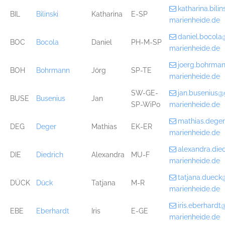
katharina.bil
BIL
Bilinski
Katharina
E-SP
marienheide.de
daniel.bocol
BOC
Bocola
Daniel
PH-M-SP
marienheide.de
joerg.bohrma
BOH
Bohrmann
Jörg
SP-TE
marienheide.de
SW-GE-
jan.busenius
BUSE
Busenius
Jan
SP-WiPo
marienheide.de
mathias.dege
DEG
Deger
Mathias
EK-ER
marienheide.de
alexandra.di
DIE
Diedrich
Alexandra
MU-F
marienheide.de
tatjana.duec
DÜCK
Dück
Tatjana
M-R
marienheide.de
iris.eberhard
EBE
Eberhardt
Iris
E-GE
marienheide.de