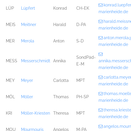
konrad.luepf
LÜP
Lüpfert
Konrad
CH-EK
marienheide.de
harald.meiss
MEIS
Meißner
Harald
D-PA
marienheide.de
anton.merola
MER
Merola
Anton
S-D
marienheide.de
SondPäd-
MESS
Messerschmidt
Annika
annika.messers
E-M
marienheide.de
carlotta.mey
MEY
Meyer
Carlotta
MPT
marienheide.de
thomas.moell
MÖL
Möller
Thomas
PH-SP
marienheide.de
theresa.kries
KRI
Möller-Kriesten
Theresa
MPT
marienheide.de
angelos.mour
MOU
Mourmouris
Angelos
M-PA