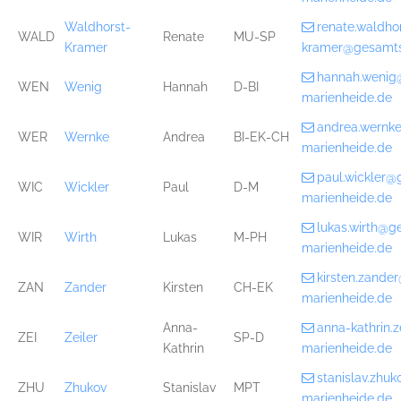
Waldhorst-
renate.waldho
WALD
Renate
MU-SP
Kramer
kramer@gesamts
hannah.wenig
WEN
Wenig
Hannah
D-BI
marienheide.de
andrea.wernk
WER
Wernke
Andrea
BI-EK-CH
marienheide.de
paul.wickler@
WIC
Wickler
Paul
D-M
marienheide.de
lukas.wirth@g
WIR
Wirth
Lukas
M-PH
marienheide.de
kirsten.zande
ZAN
Zander
Kirsten
CH-EK
marienheide.de
Anna-
anna-kathrin.
ZEI
Zeiler
SP-D
Kathrin
marienheide.de
stanislav.zhu
ZHU
Zhukov
Stanislav
MPT
marienheide.de