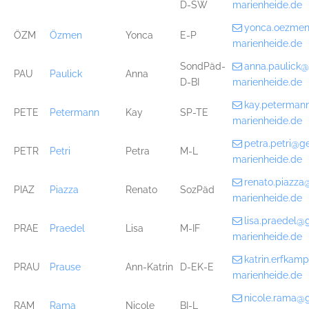
D-SW
marienheide.de
yonca.oezme
ÖZM
Özmen
Yonca
E-P
marienheide.de
SondPäd-
anna.paulick
PAU
Paulick
Anna
D-BI
marienheide.de
kay.peterman
PETE
Petermann
Kay
SP-TE
marienheide.de
petra.petri@g
PETR
Petri
Petra
M-L
marienheide.de
renato.piazz
PIAZ
Piazza
Renato
SozPäd
marienheide.de
lisa.praedel@
PRAE
Praedel
Lisa
M-IF
marienheide.de
katrin.erfka
PRAU
Prause
Ann-Katrin
D-EK-E
marienheide.de
nicole.rama@
RAM
Rama
Nicole
BI-L