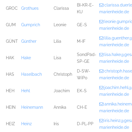
BI-KR-E-
clarissa.duer
GROC
Grothues
Clarissa
KU
marienheide.de
leonie.gumpr
GUM
Gumprich
Leonie
GE-S
marienheide.de
lilia.guenthe
GÜNT
Günther
Lilia
M-IF
marienheide.de
SondPäd-
lisa.hake@ge
HAK
Hake
Lisa
SP-GE
marienheide.de
D-SW-
christoph.ha
HAS
Haselbach
Christoph
WiPo
marienheide.de
joachim.hehl
HEH
Hehl
Joachim
EK-S
marienheide.de
annika.heine
HEIN
Heinemann
Annika
CH-E
marienheide.de
iris.heinz@ge
HEIZ
Heinz
Iris
D-PL-PP
marienheide.de