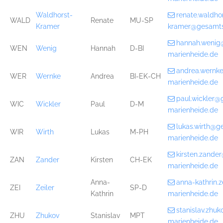
Waldhorst-
renate.waldho
WALD
Renate
MU-SP
Kramer
kramer@gesamts
hannah.wenig
WEN
Wenig
Hannah
D-BI
marienheide.de
andrea.wernk
WER
Wernke
Andrea
BI-EK-CH
marienheide.de
paul.wickler@
WIC
Wickler
Paul
D-M
marienheide.de
lukas.wirth@g
WIR
Wirth
Lukas
M-PH
marienheide.de
kirsten.zande
ZAN
Zander
Kirsten
CH-EK
marienheide.de
Anna-
anna-kathrin.
ZEI
Zeiler
SP-D
Kathrin
marienheide.de
stanislav.zhu
ZHU
Zhukov
Stanislav
MPT
marienheide.de