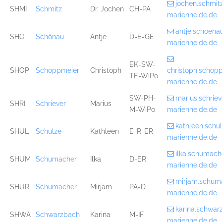
jochen.schmi
SHMI
Schmitz
Dr. Jochen
CH-PA
marienheide.de
antje.schoen
SHÖ
Schönau
Antje
D-E-GE
marienheide.de
EK-SW-
SHOP
Schoppmeier
Christoph
christoph.scho
TE-WiPo
marienheide.de
SW-PH-
marius.schri
SHRI
Schriever
Marius
M-WiPo
marienheide.de
kathleen.sch
SHUL
Schulze
Kathleen
E-R-ER
marienheide.de
ilka.schumac
SHUM
Schumacher
Ilka
D-ER
marienheide.de
mirjam.schum
SHUR
Schumacher
Mirjam
PA-D
marienheide.de
karina.schwa
SHWA
Schwarzbach
Karina
M-IF
marienheide.de