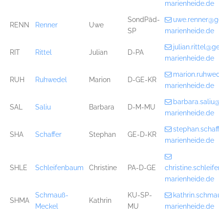
marienheide.de
SondPäd-
uwe.renner@g
RENN
Renner
Uwe
SP
marienheide.de
julian.rittel@
RIT
Rittel
Julian
D-PA
marienheide.de
marion.ruhwe
RUH
Ruhwedel
Marion
D-GE-KR
marienheide.de
barbara.sali
SAL
Saliu
Barbara
D-M-MU
marienheide.de
stephan.scha
SHA
Schaffer
Stephan
GE-D-KR
marienheide.de
SHLE
Schleifenbaum
Christine
PA-D-GE
christine.schle
marienheide.de
Schmauß-
KU-SP-
kathrin.schm
SHMA
Kathrin
Meckel
MU
marienheide.de