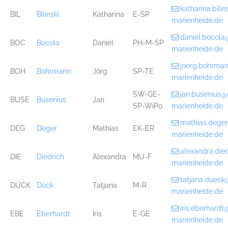
katharina.bil
BIL
Bilinski
Katharina
E-SP
marienheide.de
daniel.bocol
BOC
Bocola
Daniel
PH-M-SP
marienheide.de
joerg.bohrma
BOH
Bohrmann
Jörg
SP-TE
marienheide.de
SW-GE-
jan.busenius
BUSE
Busenius
Jan
SP-WiPo
marienheide.de
mathias.dege
DEG
Deger
Mathias
EK-ER
marienheide.de
alexandra.di
DIE
Diedrich
Alexandra
MU-F
marienheide.de
tatjana.duec
DÜCK
Dück
Tatjana
M-R
marienheide.de
iris.eberhard
EBE
Eberhardt
Iris
E-GE
marienheide.de