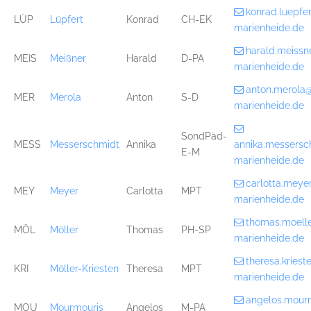
konrad.luepf
LÜP
Lüpfert
Konrad
CH-EK
marienheide.de
harald.meiss
MEIS
Meißner
Harald
D-PA
marienheide.de
anton.merola
MER
Merola
Anton
S-D
marienheide.de
SondPäd-
MESS
Messerschmidt
Annika
annika.messers
E-M
marienheide.de
carlotta.mey
MEY
Meyer
Carlotta
MPT
marienheide.de
thomas.moell
MÖL
Möller
Thomas
PH-SP
marienheide.de
theresa.kries
KRI
Möller-Kriesten
Theresa
MPT
marienheide.de
angelos.mour
MOU
Mourmouris
Angelos
M-PA