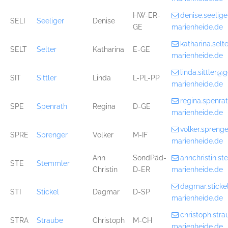
HW-ER-
denise.seelig
SELI
Seeliger
Denise
GE
marienheide.de
katharina.sel
SELT
Selter
Katharina
E-GE
marienheide.de
linda.sittler
SIT
Sittler
Linda
L-PL-PP
marienheide.de
regina.spenr
SPE
Spenrath
Regina
D-GE
marienheide.de
volker.spren
SPRE
Sprenger
Volker
M-IF
marienheide.de
Ann
SondPäd-
annchristin.
STE
Stemmler
Christin
D-ER
marienheide.de
dagmar.stick
STI
Stickel
Dagmar
D-SP
marienheide.de
christoph.st
STRA
Straube
Christoph
M-CH
marienheide.de