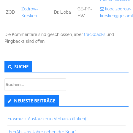
Zodrow-
GE-PP-
lioba.zodrow-
ZOD
Dr. Lioba
Kresken
HW
kresken@gesamt
Die Kommentare sind geschlossen, aber
trackbacks
und
Pingbacks sind offen.
Untergeordnet
SUCHE
Seitenleiste
Suchen
nach:
NEUESTE BEITRÄGE
Erasmus+-Austausch in Verbania (Italien)
„FerrAbi – 13 Jahre neben der Spur“