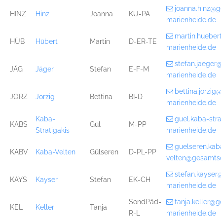
joanna.hinz@
HINZ
Hinz
Joanna
KU-PA
marienheide.de
martin.huebe
HÜB
Hübert
Martin
D-ER-TE
marienheide.de
stefan.jaege
JÄG
Jäger
Stefan
E-F-M
marienheide.de
bettina.jorzi
JORZ
Jorzig
Bettina
BI-D
marienheide.de
Kaba-
guel.kaba-str
KABS
Gül
M-PP
Stratigakis
marienheide.de
guelseren.kab
KABV
Kaba-Velten
Gülseren
D-PL-PP
velten@gesamts
stefan.kayse
KAYS
Kayser
Stefan
EK-CH
marienheide.de
SondPäd-
tanja.keller@
KEL
Keller
Tanja
R-L
marienheide.de