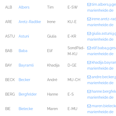
tim.albers@g
ALB
Albers
Tim
E-SW
marienheide.de
irene.aretz-r
ARE
Aretz-Radtke
Irene
KU-E
marienheide.de
giulia.astuni
ASTU
Astuni
Giulia
E-KR
marienheide.de
SondPäd-
elif.baba@ge
BAB
Baba
Elif
M-KU
marienheide.de
khadija.bayr
BAY
Bayramli
Khadija
D-GE
marienheide.de
andre.becker
BECK
Becker
André
MU-CH
marienheide.de
hanne.bergfe
BERG
Bergfelder
Hanne
E-S
marienheide.de
maren.bielec
BIE
Bielecke
Maren
E-MU
marienheide.de