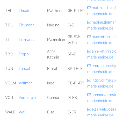
matthias.thi
THI
Thiede
Matthias
GE-KR-M
marienheide.de
nadine.tielm
TIEL
Tielmann
Nadine
D-E
marienheide.de
GE-SW-
maximilian.ti
TIL
Tillmanns
Maximilian
WiPo
marienheide.de
Ann-
ann-kathrin.t
TRO
Tropp
SP-D
Kathrin
marienheide.de
emrah.tuncel
TUN
Tuncel
Emrah
SP-TE-IF
marienheide.de
ingo.vollmer
VOLM
Vollmer
Ingo
GE-Pl-PP
marienheide.de
connor.vorms
VOR
Vormstein
Connor
M-EK
marienheide.de
elsa.wal@ges
WALE
Wal
Elsa
E-ER
marienheide.de