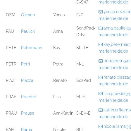
D-SW
marienheide.de
yonca.oezme
ÖZM
Özmen
Yonca
E-P
marienheide.de
SondPäd-
anna.paulick
PAU
Paulick
Anna
D-BI
marienheide.de
kay.peterman
PETE
Petermann
Kay
SP-TE
marienheide.de
petra.petri@g
PETR
Petri
Petra
M-L
marienheide.de
renato.piazz
PIAZ
Piazza
Renato
SozPäd
marienheide.de
lisa.praedel@
PRAE
Praedel
Lisa
M-IF
marienheide.de
katrin.erfka
PRAU
Prause
Ann-Katrin
D-EK-E
marienheide.de
nicole.rama@
RAM
Rama
Nicole
BI-L