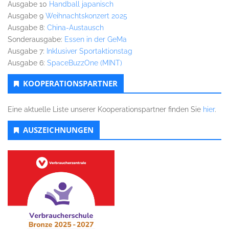
Ausgabe 10
Handball japanisch
Ausgabe 9
Weihnachtskonzert 2025
Ausgabe 8:
China-Austausch
Sonderausgabe:
Essen in der GeMa
Ausgabe 7:
Inklusiver Sportaktionstag
Ausgabe 6:
SpaceBuzzOne (MINT)
KOOPERATIONSPARTNER
Eine aktuelle Liste unserer Kooperationspartner finden Sie
hier
.
AUSZEICHNUNGEN