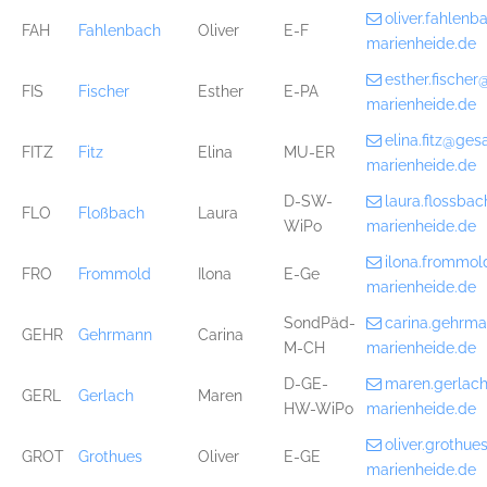
oliver.fahlen
FAH
Fahlenbach
Oliver
E-F
marienheide.de
esther.fische
FIS
Fischer
Esther
E-PA
marienheide.de
elina.fitz@ge
FITZ
Fitz
Elina
MU-ER
marienheide.de
D-SW-
laura.flossb
FLO
Floßbach
Laura
WiPo
marienheide.de
ilona.frommo
FRO
Frommold
Ilona
E-Ge
marienheide.de
SondPäd-
carina.gehrm
GEHR
Gehrmann
Carina
M-CH
marienheide.de
D-GE-
maren.gerlac
GERL
Gerlach
Maren
HW-WiPo
marienheide.de
oliver.grothu
GROT
Grothues
Oliver
E-GE
marienheide.de