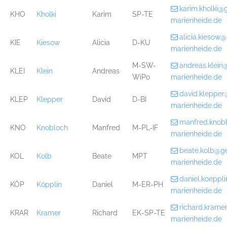
karim.kholki@
KHO
Kholki
Karim
SP-TE
marienheide.de
alicia.kiesow
KIE
Kiesow
Alicia
D-KU
marienheide.de
M-SW-
andreas.klei
KLEI
Klein
Andreas
WiPo
marienheide.de
david.kleppe
KLEP
Klepper
David
D-BI
marienheide.de
manfred.knob
KNO
Knobloch
Manfred
M-PL-IF
marienheide.de
beate.kolb@g
KOL
Kolb
Beate
MPT
marienheide.de
daniel.koepp
KÖP
Köpplin
Daniel
M-ER-PH
marienheide.de
richard.kram
KRAR
Kramer
Richard
EK-SP-TE
marienheide.de