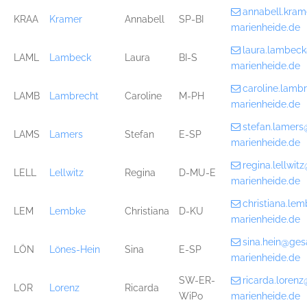
annabell.kra
KRAA
Kramer
Annabell
SP-BI
marienheide.de
laura.lambec
LAML
Lambeck
Laura
BI-S
marienheide.de
caroline.lam
LAMB
Lambrecht
Caroline
M-PH
marienheide.de
stefan.lamer
LAMS
Lamers
Stefan
E-SP
marienheide.de
regina.lellwi
LELL
Lellwitz
Regina
D-MU-E
marienheide.de
christiana.l
LEM
Lembke
Christiana
D-KU
marienheide.de
sina.hein@ge
LÖN
Lönes-Hein
Sina
E-SP
marienheide.de
SW-ER-
ricarda.loren
LOR
Lorenz
Ricarda
WiPo
marienheide.de