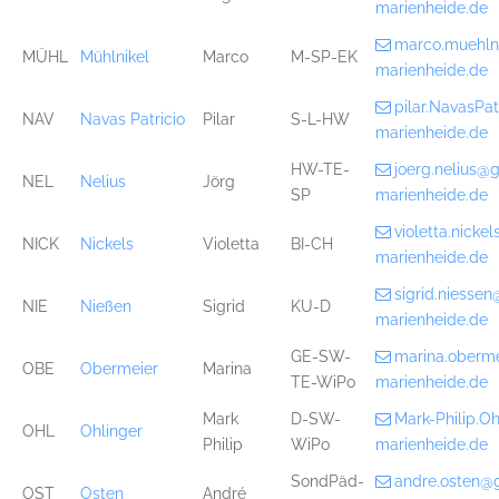
marienheide.de
marco.muehln
MÜHL
Mühlnikel
Marco
M-SP-EK
marienheide.de
pilar.NavasPa
NAV
Navas Patricio
Pilar
S-L-HW
marienheide.de
HW-TE-
joerg.nelius@
NEL
Nelius
Jörg
SP
marienheide.de
violetta.nick
NICK
Nickels
Violetta
BI-CH
marienheide.de
sigrid.niesse
NIE
Nießen
Sigrid
KU-D
marienheide.de
GE-SW-
marina.oberm
OBE
Obermeier
Marina
TE-WiPo
marienheide.de
Mark
D-SW-
Mark-Philip.O
OHL
Ohlinger
Philip
WiPo
marienheide.de
SondPäd-
andre.osten@
OST
Osten
André