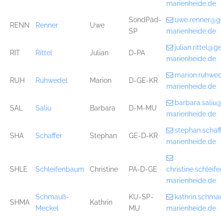
marienheide.de
SondPäd-
uwe.renner@g
RENN
Renner
Uwe
SP
marienheide.de
julian.rittel@
RIT
Rittel
Julian
D-PA
marienheide.de
marion.ruhwe
RUH
Ruhwedel
Marion
D-GE-KR
marienheide.de
barbara.sali
SAL
Saliu
Barbara
D-M-MU
marienheide.de
stephan.scha
SHA
Schaffer
Stephan
GE-D-KR
marienheide.de
SHLE
Schleifenbaum
Christine
PA-D-GE
christine.schle
marienheide.de
Schmauß-
KU-SP-
kathrin.schm
SHMA
Kathrin
Meckel
MU
marienheide.de