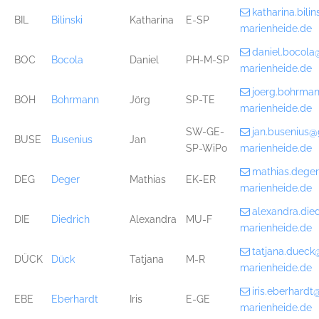
katharina.bil
BIL
Bilinski
Katharina
E-SP
marienheide.de
daniel.bocol
BOC
Bocola
Daniel
PH-M-SP
marienheide.de
joerg.bohrma
BOH
Bohrmann
Jörg
SP-TE
marienheide.de
SW-GE-
jan.busenius
BUSE
Busenius
Jan
SP-WiPo
marienheide.de
mathias.dege
DEG
Deger
Mathias
EK-ER
marienheide.de
alexandra.di
DIE
Diedrich
Alexandra
MU-F
marienheide.de
tatjana.duec
DÜCK
Dück
Tatjana
M-R
marienheide.de
iris.eberhard
EBE
Eberhardt
Iris
E-GE
marienheide.de