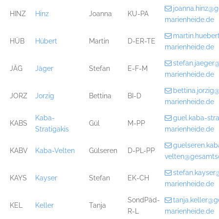
joanna.hinz@
HINZ
Hinz
Joanna
KU-PA
marienheide.de
martin.huebe
HÜB
Hübert
Martin
D-ER-TE
marienheide.de
stefan.jaege
JÄG
Jäger
Stefan
E-F-M
marienheide.de
bettina.jorzi
JORZ
Jorzig
Bettina
BI-D
marienheide.de
Kaba-
guel.kaba-str
KABS
Gül
M-PP
Stratigakis
marienheide.de
guelseren.kab
KABV
Kaba-Velten
Gülseren
D-PL-PP
velten@gesamts
stefan.kayse
KAYS
Kayser
Stefan
EK-CH
marienheide.de
SondPäd-
tanja.keller@
KEL
Keller
Tanja
R-L
marienheide.de