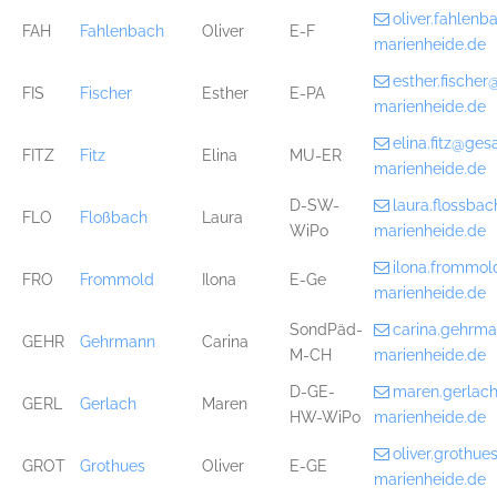
oliver.fahlen
FAH
Fahlenbach
Oliver
E-F
marienheide.de
esther.fische
FIS
Fischer
Esther
E-PA
marienheide.de
elina.fitz@ge
FITZ
Fitz
Elina
MU-ER
marienheide.de
D-SW-
laura.flossb
FLO
Floßbach
Laura
WiPo
marienheide.de
ilona.frommo
FRO
Frommold
Ilona
E-Ge
marienheide.de
SondPäd-
carina.gehrm
GEHR
Gehrmann
Carina
M-CH
marienheide.de
D-GE-
maren.gerlac
GERL
Gerlach
Maren
HW-WiPo
marienheide.de
oliver.grothu
GROT
Grothues
Oliver
E-GE
marienheide.de