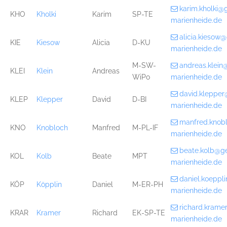
karim.kholki@
KHO
Kholki
Karim
SP-TE
marienheide.de
alicia.kiesow
KIE
Kiesow
Alicia
D-KU
marienheide.de
M-SW-
andreas.klei
KLEI
Klein
Andreas
WiPo
marienheide.de
david.kleppe
KLEP
Klepper
David
D-BI
marienheide.de
manfred.knob
KNO
Knobloch
Manfred
M-PL-IF
marienheide.de
beate.kolb@g
KOL
Kolb
Beate
MPT
marienheide.de
daniel.koepp
KÖP
Köpplin
Daniel
M-ER-PH
marienheide.de
richard.kram
KRAR
Kramer
Richard
EK-SP-TE
marienheide.de