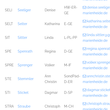
HW-ER-
denise.seelig
SELI
Seeliger
Denise
GE
marienheide.de
katharina.sel
SELT
Selter
Katharina
E-GE
marienheide.de
linda.sittler
SIT
Sittler
Linda
L-PL-PP
marienheide.de
regina.spenr
SPE
Spenrath
Regina
D-GE
marienheide.de
volker.spren
SPRE
Sprenger
Volker
M-IF
marienheide.de
Ann
SondPäd-
annchristin.
STE
Stemmler
Christin
D-ER
marienheide.de
dagmar.stick
STI
Stickel
Dagmar
D-SP
marienheide.de
christoph.st
STRA
Straube
Christoph
M-CH
marienheide.de