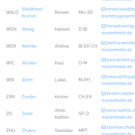
Waldhorst-
renate.waldho
WALD
Renate
MU-SP
Kramer
kramer@gesamts
hannah.wenig
WEN
Wenig
Hannah
D-BI
marienheide.de
andrea.wernk
WER
Wernke
Andrea
BI-EK-CH
marienheide.de
paul.wickler@
WIC
Wickler
Paul
D-M
marienheide.de
lukas.wirth@g
WIR
Wirth
Lukas
M-PH
marienheide.de
kirsten.zande
ZAN
Zander
Kirsten
CH-EK
marienheide.de
Anna-
anna-kathrin.
ZEI
Zeiler
SP-D
Kathrin
marienheide.de
stanislav.zhu
ZHU
Zhukov
Stanislav
MPT
marienheide.de