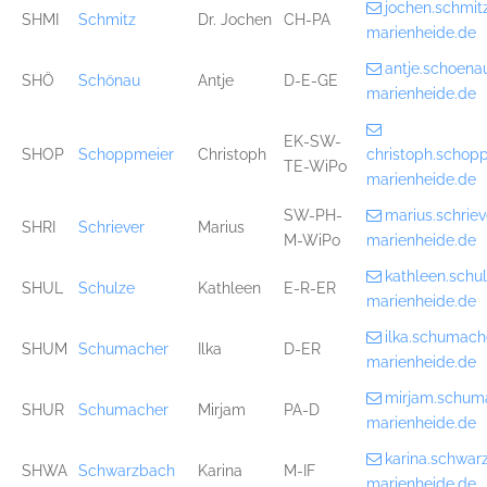
jochen.schmi
SHMI
Schmitz
Dr. Jochen
CH-PA
marienheide.de
antje.schoen
SHÖ
Schönau
Antje
D-E-GE
marienheide.de
EK-SW-
SHOP
Schoppmeier
Christoph
christoph.scho
TE-WiPo
marienheide.de
SW-PH-
marius.schri
SHRI
Schriever
Marius
M-WiPo
marienheide.de
kathleen.sch
SHUL
Schulze
Kathleen
E-R-ER
marienheide.de
ilka.schumac
SHUM
Schumacher
Ilka
D-ER
marienheide.de
mirjam.schum
SHUR
Schumacher
Mirjam
PA-D
marienheide.de
karina.schwa
SHWA
Schwarzbach
Karina
M-IF
marienheide.de