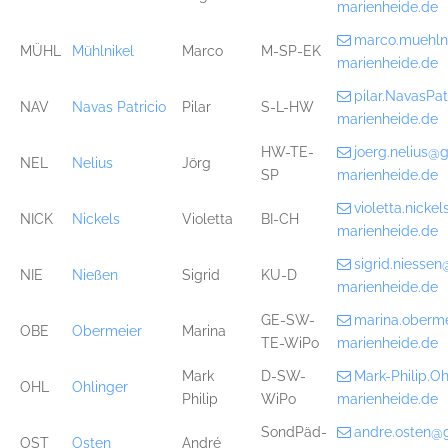
marienheide.de
marco.muehln
MÜHL
Mühlnikel
Marco
M-SP-EK
marienheide.de
pilar.NavasPa
NAV
Navas Patricio
Pilar
S-L-HW
marienheide.de
HW-TE-
joerg.nelius@
NEL
Nelius
Jörg
SP
marienheide.de
violetta.nick
NICK
Nickels
Violetta
BI-CH
marienheide.de
sigrid.niesse
NIE
Nießen
Sigrid
KU-D
marienheide.de
GE-SW-
marina.oberm
OBE
Obermeier
Marina
TE-WiPo
marienheide.de
Mark
D-SW-
Mark-Philip.O
OHL
Ohlinger
Philip
WiPo
marienheide.de
SondPäd-
andre.osten@
OST
Osten
André