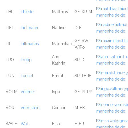
matthias.thi
THI
Thiede
Matthias
GE-KR-M
marienheide.de
nadine.tielm
TIEL
Tielmann
Nadine
D-E
marienheide.de
GE-SW-
maximilian.ti
TIL
Tillmanns
Maximilian
WiPo
marienheide.de
Ann-
ann-kathrin.t
TRO
Tropp
SP-D
Kathrin
marienheide.de
emrah.tuncel
TUN
Tuncel
Emrah
SP-TE-IF
marienheide.de
ingo.vollmer
VOLM
Vollmer
Ingo
GE-Pl-PP
marienheide.de
connor.vorms
VOR
Vormstein
Connor
M-EK
marienheide.de
elsa.wal@ges
WALE
Wal
Elsa
E-ER
marienheide.de