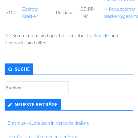
Zodrow-
GE-PP-
lioba.zodrow-
ZOD
Dr. Lioba
Kresken
HW
kresken@gesamt
Die Kommentare sind geschlossen, aber
trackbacks
und
Pingbacks sind offen.
Untergeordnet
SUCHE
Seitenleiste
Suchen
nach:
NEUESTE BEITRÄGE
Erasmus+-Austausch in Verbania (Italien)
„FerrAbi – 13 Jahre neben der Spur“