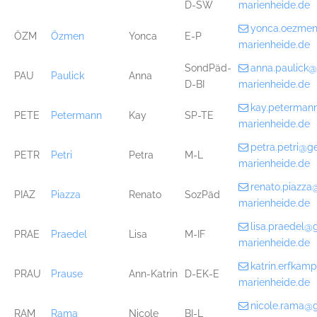
D-SW
marienheide.de
yonca.oezme
ÖZM
Özmen
Yonca
E-P
marienheide.de
SondPäd-
anna.paulick
PAU
Paulick
Anna
D-BI
marienheide.de
kay.peterman
PETE
Petermann
Kay
SP-TE
marienheide.de
petra.petri@g
PETR
Petri
Petra
M-L
marienheide.de
renato.piazz
PIAZ
Piazza
Renato
SozPäd
marienheide.de
lisa.praedel@
PRAE
Praedel
Lisa
M-IF
marienheide.de
katrin.erfka
PRAU
Prause
Ann-Katrin
D-EK-E
marienheide.de
nicole.rama@
RAM
Rama
Nicole
BI-L