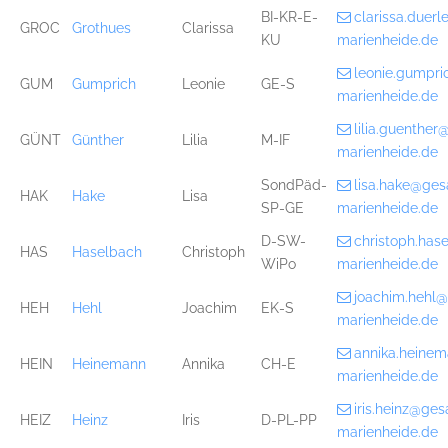
BI-KR-E-
clarissa.duer
GROC
Grothues
Clarissa
KU
marienheide.de
leonie.gumpr
GUM
Gumprich
Leonie
GE-S
marienheide.de
lilia.guenthe
GÜNT
Günther
Lilia
M-IF
marienheide.de
SondPäd-
lisa.hake@ge
HAK
Hake
Lisa
SP-GE
marienheide.de
D-SW-
christoph.ha
HAS
Haselbach
Christoph
WiPo
marienheide.de
joachim.hehl
HEH
Hehl
Joachim
EK-S
marienheide.de
annika.heine
HEIN
Heinemann
Annika
CH-E
marienheide.de
iris.heinz@ge
HEIZ
Heinz
Iris
D-PL-PP
marienheide.de