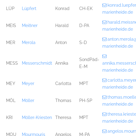
konrad.luepf
LÜP
Lüpfert
Konrad
CH-EK
marienheide.de
harald.meiss
MEIS
Meißner
Harald
D-PA
marienheide.de
anton.merola
MER
Merola
Anton
S-D
marienheide.de
SondPäd-
MESS
Messerschmidt
Annika
annika.messers
E-M
marienheide.de
carlotta.mey
MEY
Meyer
Carlotta
MPT
marienheide.de
thomas.moell
MÖL
Möller
Thomas
PH-SP
marienheide.de
theresa.kries
KRI
Möller-Kriesten
Theresa
MPT
marienheide.de
angelos.mour
MOU
Mourmouris
Angelos
M-PA