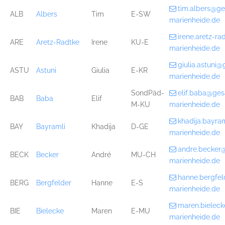
tim.albers@g
ALB
Albers
Tim
E-SW
marienheide.de
irene.aretz-r
ARE
Aretz-Radtke
Irene
KU-E
marienheide.de
giulia.astuni
ASTU
Astuni
Giulia
E-KR
marienheide.de
SondPäd-
elif.baba@ge
BAB
Baba
Elif
M-KU
marienheide.de
khadija.bayr
BAY
Bayramli
Khadija
D-GE
marienheide.de
andre.becker
BECK
Becker
André
MU-CH
marienheide.de
hanne.bergfe
BERG
Bergfelder
Hanne
E-S
marienheide.de
maren.bielec
BIE
Bielecke
Maren
E-MU
marienheide.de