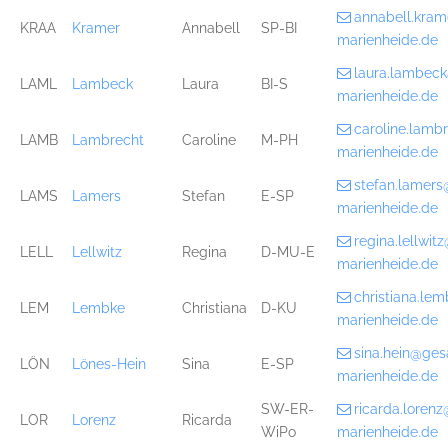
annabell.kra
KRAA
Kramer
Annabell
SP-BI
marienheide.de
laura.lambec
LAML
Lambeck
Laura
BI-S
marienheide.de
caroline.lam
LAMB
Lambrecht
Caroline
M-PH
marienheide.de
stefan.lamer
LAMS
Lamers
Stefan
E-SP
marienheide.de
regina.lellwi
LELL
Lellwitz
Regina
D-MU-E
marienheide.de
christiana.l
LEM
Lembke
Christiana
D-KU
marienheide.de
sina.hein@ge
LÖN
Lönes-Hein
Sina
E-SP
marienheide.de
SW-ER-
ricarda.loren
LOR
Lorenz
Ricarda
WiPo
marienheide.de