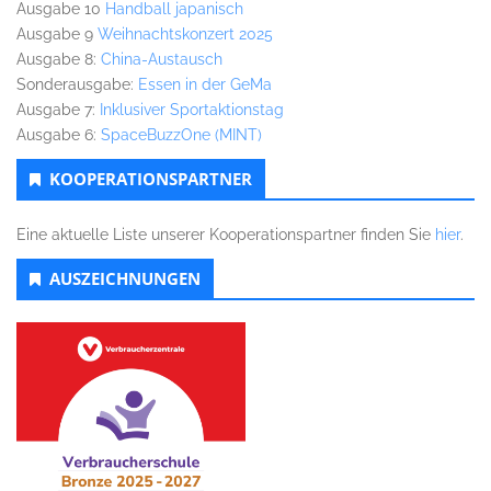
Ausgabe 10
Handball japanisch
Ausgabe 9
Weihnachtskonzert 2025
Ausgabe 8:
China-Austausch
Sonderausgabe:
Essen in der GeMa
Ausgabe 7:
Inklusiver Sportaktionstag
Ausgabe 6:
SpaceBuzzOne (MINT)
KOOPERATIONSPARTNER
Eine aktuelle Liste unserer Kooperationspartner finden Sie
hier
.
AUSZEICHNUNGEN