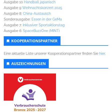
Ausgabe 10
Handball japanisch
Ausgabe 9
Weihnachtskonzert 2025
Ausgabe 8:
China-Austausch
Sonderausgabe:
Essen in der GeMa
Ausgabe 7:
Inklusiver Sportaktionstag
Ausgabe 6:
SpaceBuzzOne (MINT)
KOOPERATIONSPARTNER
Eine aktuelle Liste unserer Kooperationspartner finden Sie
hier
.
AUSZEICHNUNGEN