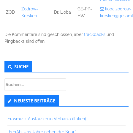
Zodrow-
GE-PP-
lioba.zodrow-
ZOD
Dr. Lioba
Kresken
HW
kresken@gesamt
Die Kommentare sind geschlossen, aber
trackbacks
und
Pingbacks sind offen.
Untergeordnet
SUCHE
Seitenleiste
Suchen
nach:
NEUESTE BEITRÄGE
Erasmus+-Austausch in Verbania (Italien)
„FerrAbi – 13 Jahre neben der Spur“