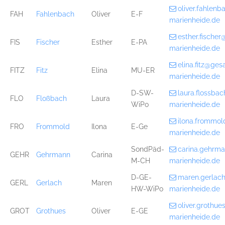
oliver.fahlen
FAH
Fahlenbach
Oliver
E-F
marienheide.de
esther.fische
FIS
Fischer
Esther
E-PA
marienheide.de
elina.fitz@ge
FITZ
Fitz
Elina
MU-ER
marienheide.de
D-SW-
laura.flossb
FLO
Floßbach
Laura
WiPo
marienheide.de
ilona.frommo
FRO
Frommold
Ilona
E-Ge
marienheide.de
SondPäd-
carina.gehrm
GEHR
Gehrmann
Carina
M-CH
marienheide.de
D-GE-
maren.gerlac
GERL
Gerlach
Maren
HW-WiPo
marienheide.de
oliver.grothu
GROT
Grothues
Oliver
E-GE
marienheide.de