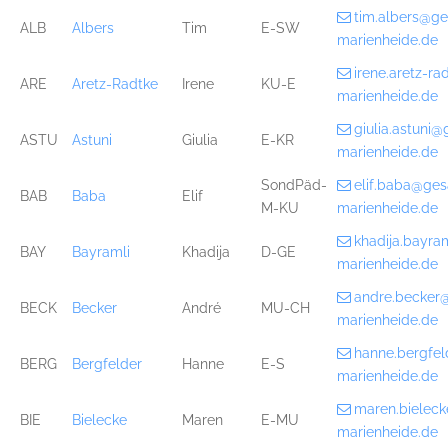
tim.albers@g
ALB
Albers
Tim
E-SW
marienheide.de
irene.aretz-r
ARE
Aretz-Radtke
Irene
KU-E
marienheide.de
giulia.astuni
ASTU
Astuni
Giulia
E-KR
marienheide.de
SondPäd-
elif.baba@ge
BAB
Baba
Elif
M-KU
marienheide.de
khadija.bayr
BAY
Bayramli
Khadija
D-GE
marienheide.de
andre.becker
BECK
Becker
André
MU-CH
marienheide.de
hanne.bergfe
BERG
Bergfelder
Hanne
E-S
marienheide.de
maren.bielec
BIE
Bielecke
Maren
E-MU
marienheide.de