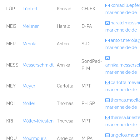
konrad.luepf
LÜP
Lüpfert
Konrad
CH-EK
marienheide.de
harald.meiss
MEIS
Meißner
Harald
D-PA
marienheide.de
anton.merola
MER
Merola
Anton
S-D
marienheide.de
SondPäd-
MESS
Messerschmidt
Annika
annika.messers
E-M
marienheide.de
carlotta.mey
MEY
Meyer
Carlotta
MPT
marienheide.de
thomas.moell
MÖL
Möller
Thomas
PH-SP
marienheide.de
theresa.kries
KRI
Möller-Kriesten
Theresa
MPT
marienheide.de
angelos.mour
MOU
Mourmouris
Angelos
M-PA