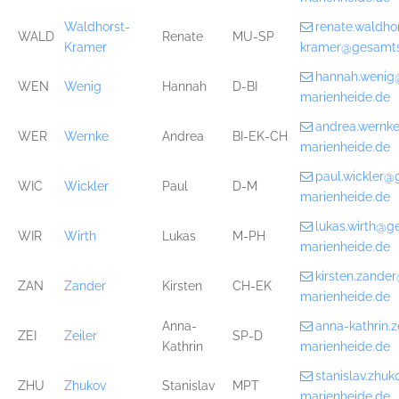
Waldhorst-
renate.waldho
WALD
Renate
MU-SP
Kramer
kramer@gesamts
hannah.wenig
WEN
Wenig
Hannah
D-BI
marienheide.de
andrea.wernk
WER
Wernke
Andrea
BI-EK-CH
marienheide.de
paul.wickler@
WIC
Wickler
Paul
D-M
marienheide.de
lukas.wirth@g
WIR
Wirth
Lukas
M-PH
marienheide.de
kirsten.zande
ZAN
Zander
Kirsten
CH-EK
marienheide.de
Anna-
anna-kathrin.
ZEI
Zeiler
SP-D
Kathrin
marienheide.de
stanislav.zhu
ZHU
Zhukov
Stanislav
MPT
marienheide.de