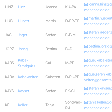
joanna.hinz@
HINZ
Hinz
Joanna
KU-PA
marienheide.de
martin.huebe
HÜB
Hübert
Martin
D-ER-TE
marienheide.de
stefan.jaege
JÄG
Jäger
Stefan
E-F-M
marienheide.de
bettina.jorzi
JORZ
Jorzig
Bettina
BI-D
marienheide.de
Kaba-
guel.kaba-str
KABS
Gül
M-PP
Stratigakis
marienheide.de
guelseren.kab
KABV
Kaba-Velten
Gülseren
D-PL-PP
velten@gesamts
stefan.kayse
KAYS
Kayser
Stefan
EK-CH
marienheide.de
SondPäd-
tanja.keller@
KEL
Keller
Tanja
R-L
marienheide.de