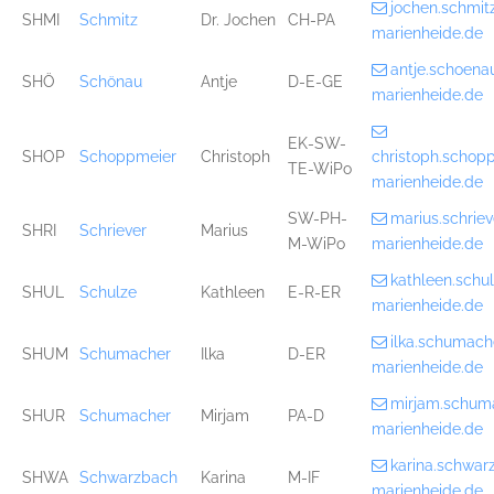
jochen.schmi
SHMI
Schmitz
Dr. Jochen
CH-PA
marienheide.de
antje.schoen
SHÖ
Schönau
Antje
D-E-GE
marienheide.de
EK-SW-
SHOP
Schoppmeier
Christoph
christoph.scho
TE-WiPo
marienheide.de
SW-PH-
marius.schri
SHRI
Schriever
Marius
M-WiPo
marienheide.de
kathleen.sch
SHUL
Schulze
Kathleen
E-R-ER
marienheide.de
ilka.schumac
SHUM
Schumacher
Ilka
D-ER
marienheide.de
mirjam.schum
SHUR
Schumacher
Mirjam
PA-D
marienheide.de
karina.schwa
SHWA
Schwarzbach
Karina
M-IF
marienheide.de