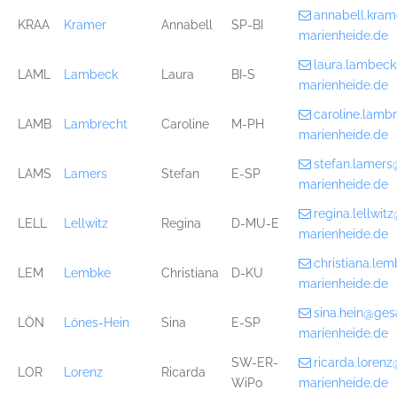
annabell.kra
KRAA
Kramer
Annabell
SP-BI
marienheide.de
laura.lambec
LAML
Lambeck
Laura
BI-S
marienheide.de
caroline.lam
LAMB
Lambrecht
Caroline
M-PH
marienheide.de
stefan.lamer
LAMS
Lamers
Stefan
E-SP
marienheide.de
regina.lellwi
LELL
Lellwitz
Regina
D-MU-E
marienheide.de
christiana.l
LEM
Lembke
Christiana
D-KU
marienheide.de
sina.hein@ge
LÖN
Lönes-Hein
Sina
E-SP
marienheide.de
SW-ER-
ricarda.loren
LOR
Lorenz
Ricarda
WiPo
marienheide.de