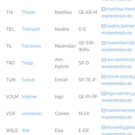
matthias.thi
THI
Thiede
Matthias
GE-KR-M
marienheide.de
nadine.tielm
TIEL
Tielmann
Nadine
D-E
marienheide.de
GE-SW-
maximilian.ti
TIL
Tillmanns
Maximilian
WiPo
marienheide.de
Ann-
ann-kathrin.t
TRO
Tropp
SP-D
Kathrin
marienheide.de
emrah.tuncel
TUN
Tuncel
Emrah
SP-TE-IF
marienheide.de
ingo.vollmer
VOLM
Vollmer
Ingo
GE-Pl-PP
marienheide.de
connor.vorms
VOR
Vormstein
Connor
M-EK
marienheide.de
elsa.wal@ges
WALE
Wal
Elsa
E-ER
marienheide.de