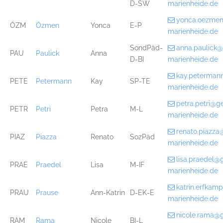
D-SW
marienheide.de
yonca.oezme
ÖZM
Özmen
Yonca
E-P
marienheide.de
SondPäd-
anna.paulick
PAU
Paulick
Anna
D-BI
marienheide.de
kay.peterman
PETE
Petermann
Kay
SP-TE
marienheide.de
petra.petri@g
PETR
Petri
Petra
M-L
marienheide.de
renato.piazz
PIAZ
Piazza
Renato
SozPäd
marienheide.de
lisa.praedel@
PRAE
Praedel
Lisa
M-IF
marienheide.de
katrin.erfka
PRAU
Prause
Ann-Katrin
D-EK-E
marienheide.de
nicole.rama@
RAM
Rama
Nicole
BI-L