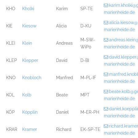
karim.kholki@
KHO
Kholki
Karim
SP-TE
marienheide.de
alicia.kiesow
KIE
Kiesow
Alicia
D-KU
marienheide.de
M-SW-
andreas.klei
KLEI
Klein
Andreas
WiPo
marienheide.de
david.kleppe
KLEP
Klepper
David
D-BI
marienheide.de
manfred.knob
KNO
Knobloch
Manfred
M-PL-IF
marienheide.de
beate.kolb@g
KOL
Kolb
Beate
MPT
marienheide.de
daniel.koepp
KÖP
Köpplin
Daniel
M-ER-PH
marienheide.de
richard.kram
KRAR
Kramer
Richard
EK-SP-TE
marienheide.de