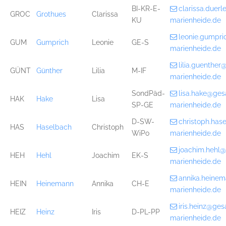
BI-KR-E-
clarissa.duer
GROC
Grothues
Clarissa
KU
marienheide.de
leonie.gumpr
GUM
Gumprich
Leonie
GE-S
marienheide.de
lilia.guenthe
GÜNT
Günther
Lilia
M-IF
marienheide.de
SondPäd-
lisa.hake@ge
HAK
Hake
Lisa
SP-GE
marienheide.de
D-SW-
christoph.ha
HAS
Haselbach
Christoph
WiPo
marienheide.de
joachim.hehl
HEH
Hehl
Joachim
EK-S
marienheide.de
annika.heine
HEIN
Heinemann
Annika
CH-E
marienheide.de
iris.heinz@ge
HEIZ
Heinz
Iris
D-PL-PP
marienheide.de