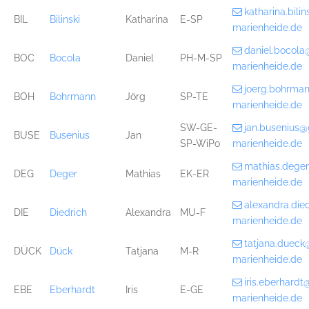
katharina.bil
BIL
Bilinski
Katharina
E-SP
marienheide.de
daniel.bocol
BOC
Bocola
Daniel
PH-M-SP
marienheide.de
joerg.bohrma
BOH
Bohrmann
Jörg
SP-TE
marienheide.de
SW-GE-
jan.busenius
BUSE
Busenius
Jan
SP-WiPo
marienheide.de
mathias.dege
DEG
Deger
Mathias
EK-ER
marienheide.de
alexandra.di
DIE
Diedrich
Alexandra
MU-F
marienheide.de
tatjana.duec
DÜCK
Dück
Tatjana
M-R
marienheide.de
iris.eberhard
EBE
Eberhardt
Iris
E-GE
marienheide.de