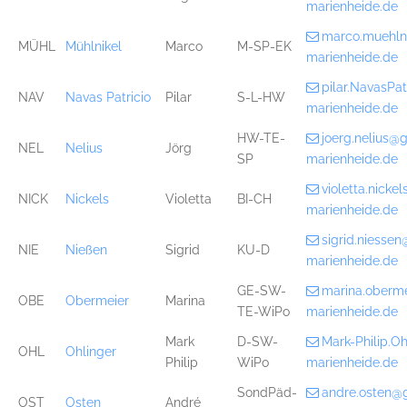
marienheide.de
marco.muehln
MÜHL
Mühlnikel
Marco
M-SP-EK
marienheide.de
pilar.NavasPa
NAV
Navas Patricio
Pilar
S-L-HW
marienheide.de
HW-TE-
joerg.nelius@
NEL
Nelius
Jörg
SP
marienheide.de
violetta.nick
NICK
Nickels
Violetta
BI-CH
marienheide.de
sigrid.niesse
NIE
Nießen
Sigrid
KU-D
marienheide.de
GE-SW-
marina.oberm
OBE
Obermeier
Marina
TE-WiPo
marienheide.de
Mark
D-SW-
Mark-Philip.O
OHL
Ohlinger
Philip
WiPo
marienheide.de
SondPäd-
andre.osten@
OST
Osten
André