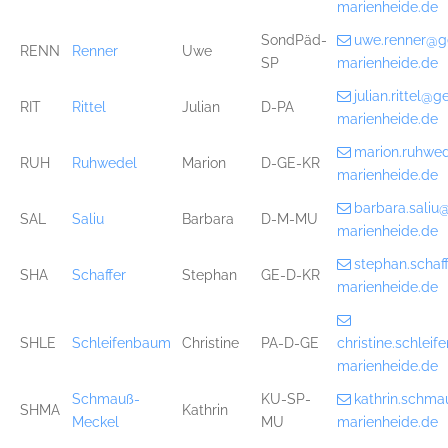
marienheide.de
SondPäd-
uwe.renner@g
RENN
Renner
Uwe
SP
marienheide.de
julian.rittel@
RIT
Rittel
Julian
D-PA
marienheide.de
marion.ruhwe
RUH
Ruhwedel
Marion
D-GE-KR
marienheide.de
barbara.sali
SAL
Saliu
Barbara
D-M-MU
marienheide.de
stephan.scha
SHA
Schaffer
Stephan
GE-D-KR
marienheide.de
SHLE
Schleifenbaum
Christine
PA-D-GE
christine.schle
marienheide.de
Schmauß-
KU-SP-
kathrin.schm
SHMA
Kathrin
Meckel
MU
marienheide.de