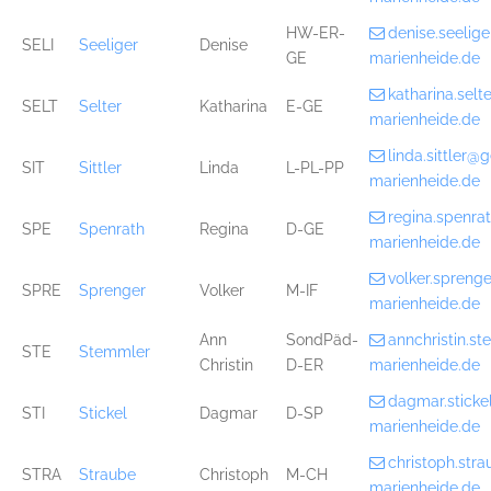
HW-ER-
denise.seelig
SELI
Seeliger
Denise
GE
marienheide.de
katharina.sel
SELT
Selter
Katharina
E-GE
marienheide.de
linda.sittler
SIT
Sittler
Linda
L-PL-PP
marienheide.de
regina.spenr
SPE
Spenrath
Regina
D-GE
marienheide.de
volker.spren
SPRE
Sprenger
Volker
M-IF
marienheide.de
Ann
SondPäd-
annchristin.
STE
Stemmler
Christin
D-ER
marienheide.de
dagmar.stick
STI
Stickel
Dagmar
D-SP
marienheide.de
christoph.st
STRA
Straube
Christoph
M-CH
marienheide.de