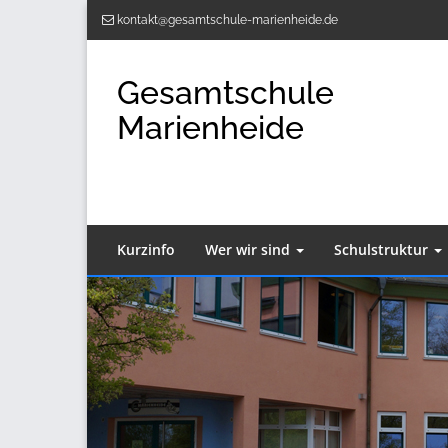
Zum
kontakt@gesamtschule-marienheide.de
Inhalt
springen
Gesamtschule
Marienheide
Kurzinfo
Wer wir sind
Schulstruktur