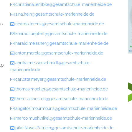
christiana.lembke@gesamtschule-marienheide.de
sina.hein@gesamtschule-marienheide.de
Po
ricarda.lorenz@gesamtschule-marienheide.de
konrad.luepfert@gesamtschule-marienheide.de
harald.meissner@gesamtschule-marienheide.de
anton.merola@gesamtschule-marienheide.de
annika.messerschmidt@gesamtschule-
-M
marienheide.de
carlotta.meyer@gesamtschule-marienheide.de
thomas.moeller@gesamtschule-marienheide.de
theresa.kriesten@gesamtschule-marienheide.de
angelos.mourmouris@gesamtschule-marienheide.de
marco.muehlnikel@gesamtschule-marienheide.de
pilar.NavasPatricio@gesamtschule-marienheide.de