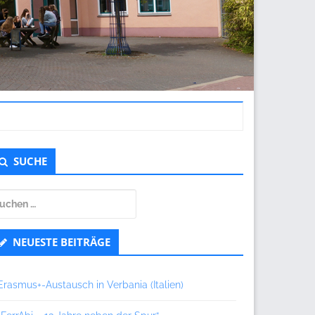
ntergeordnet
SUCHE
eitenleiste
uchen
ch:
NEUESTE BEITRÄGE
Erasmus+-Austausch in Verbania (Italien)