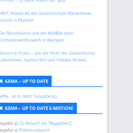
„FerrAbi – 13 Jahre neben der Spur“
MINT-Klasse 8d der Gesamtschule Marienheide
forscht in Münster
Die Bläserklasse und die MAMBA beim
Orchesterwettbewerb in Balingen
Besuch in Polen – aus der Sicht der Gesamtschul-
Lehrerinnen Joanna Hinz und Violetta Nickels
GEMA – UP TO DATE
GeMa- up to date" Ausgabe 93
GEMA – UP TO DATE E-MOTION!
usgabe 12
Zu Besuch bei "Rüggeberg"
usgabe 11
Polenaustausch