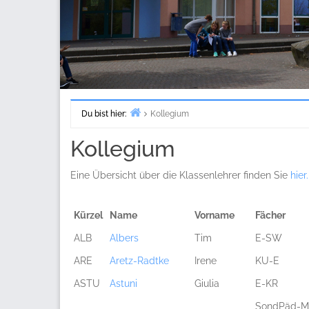
Du bist hier:
Kollegium
Start
Kollegium
Eine Übersicht über die Klassenlehrer finden Sie
hier.
Kürzel
Name
Vorname
Fächer
ALB
Albers
Tim
E-SW
ARE
Aretz-Radtke
Irene
KU-E
ASTU
Astuni
Giulia
E-KR
SondPäd-M