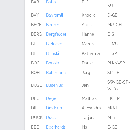
BAB
Baba
Elif
KU
BAY
Bayramli
Khadija
D-GE
BECK
Becker
André
MU-CH
BERG
Bergfelder
Hanne
E-S
BIE
Bielecke
Maren
E-MU
BIL
Bilinski
Katharina
E-SP
BOC
Bocola
Daniel
PH-M-SP
BOH
Bohrmann
Jörg
SP-TE
SW-GE-SP-
BUSE
Busenius
Jan
WiPo
DEG
Deger
Mathias
EK-ER
DIE
Diedrich
Alexandra
MU-F
DÜCK
Dück
Tatjana
M-R
EBE
Eberhardt
Iris
E-GE