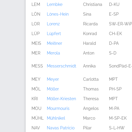
LEM
Lembke
Christiana
D-KU
LÖN
Lönes-Hein
Sina
E-SP
LOR
Lorenz
Ricarda
SW-ER-Wi
LÜP
Lüpfert
Konrad
CH-EK
MEIS
Meißner
Harald
D-PA
MER
Merola
Anton
S-D
MESS
Messerschmidt
Annika
SondPäd-E
MEY
Meyer
Carlotta
MPT
MÖL
Möller
Thomas
PH-SP
KRI
Möller-Kriesten
Theresa
MPT
MOU
Mourmouris
Angelos
M-PA
MÜHL
Mühlnikel
Marco
M-SP-EK
NAV
Navas Patricio
Pilar
S-L-HW