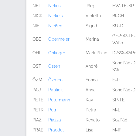
NEL
Nelius
Jörg
HW-TE-SP
NICK
Nickels
Violetta
BI-CH
NIE
Nießen
Sigrid
KU-D
GE-SW-TE-
OBE
Obermeier
Marina
WiPo
OHL
Ohlinger
Mark Philip
D-SW-WiP
SondPäd-D
OST
Osten
André
SW
ÖZM
Özmen
Yonca
E-P
PAU
Paulick
Anna
SondPäd-D
PETE
Petermann
Kay
SP-TE
PETR
Petri
Petra
M-L
PIAZ
Piazza
Renato
SozPäd
PRAE
Praedel
Lisa
M-IF