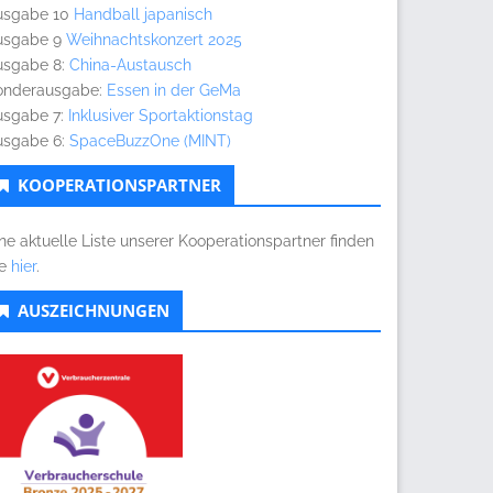
usgabe 10
Handball japanisch
usgabe 9
Weihnachtskonzert 2025
usgabe 8:
China-Austausch
onderausgabe:
Essen in der GeMa
usgabe 7:
Inklusiver Sportaktionstag
usgabe 6:
SpaceBuzzOne (MINT)
KOOPERATIONSPARTNER
ne aktuelle Liste unserer Kooperationspartner finden
ie
hier
.
AUSZEICHNUNGEN