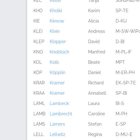
KEL
Keller
Tanja
SondPäd-R
KHO
Kholki
Karim
SP-TE
KIE
Kiesow
Alicia
D-KU
KLEI
Klein
Andreas
M-SW-WiP
KLEP
Klepper
David
D-BI
KNO
Knobloch
Manfred
M-PL-IF
KOL
Kolb
Beate
MPT
KÖP
Köpplin
Daniel
M-ER-PH
KRAR
Kramer
Richard
EK-SP-TE
KRAA
Kramer
Annabell
SP-BI
LAML
Lambeck
Laura
BI-S
LAMB
Lambrecht
Caroline
M-PH
LAMS
Lamers
Stefan
E-SP
LELL
Lellwitz
Regina
D-MU-E