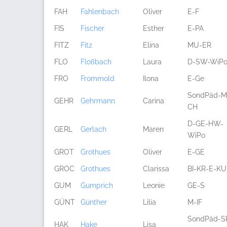
FAH
Fahlenbach
Oliver
E-F
FIS
Fischer
Esther
E-PA
FITZ
Fitz
Elina
MU-ER
FLO
Floßbach
Laura
D-SW-WiP
FRO
Frommold
Ilona
E-Ge
SondPäd-M
GEHR
Gehrmann
Carina
CH
D-GE-HW-
GERL
Gerlach
Maren
WiPo
GROT
Grothues
Oliver
E-GE
GROC
Grothues
Clarissa
BI-KR-E-KU
GUM
Gumprich
Leonie
GE-S
GÜNT
Günther
Lilia
M-IF
SondPäd-S
HAK
Hake
Lisa