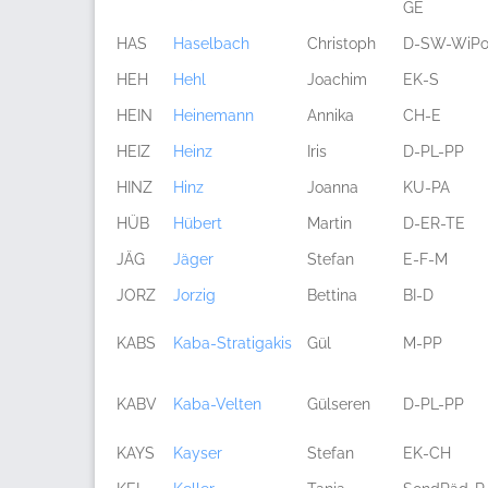
GE
HAS
Haselbach
Christoph
D-SW-WiP
HEH
Hehl
Joachim
EK-S
HEIN
Heinemann
Annika
CH-E
HEIZ
Heinz
Iris
D-PL-PP
HINZ
Hinz
Joanna
KU-PA
HÜB
Hübert
Martin
D-ER-TE
JÄG
Jäger
Stefan
E-F-M
JORZ
Jorzig
Bettina
BI-D
KABS
Kaba-Stratigakis
Gül
M-PP
KABV
Kaba-Velten
Gülseren
D-PL-PP
KAYS
Kayser
Stefan
EK-CH